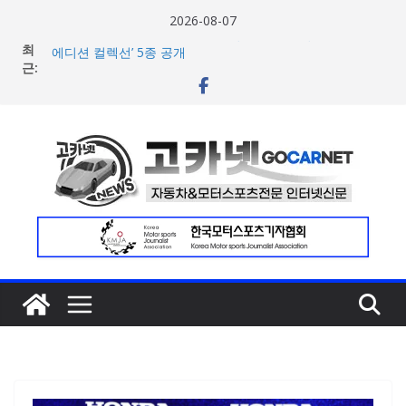
콘
2026-08-07
텐
애스턴마틴, 1960~70년대 클래식 컬러 재해석한 ‘헤리티지
최
츠
에디션 컬렉선’ 5종 공개
근:
현대차 8세대 아반떼, 계약 개시 첫 날 1만대 돌파… 인스퍼
로
레이션 트림 52% 차지
건
아우디, 405일 만에 완성한 초고성능 슈퍼카 ‘누볼라리’ 제
작 비하인드 영상 공개
너
[신차] 가주 레이싱, 주행 성능 강화한 ‘GR86’ 부분변경 모델
뛰
공개… 일본서 28일 계약 개시
기
한국타이어, ‘BMW i7’에 신차용 타이어로 아이온 제품군 3
종 공급