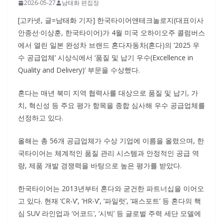
2026-05-27
남태화 편집장
[고카넷, 글=남태화 기자] 한국타이어앤테크놀로지(대표이사
안종선·이상훈, 한국타이어)가 4월 미국 오하이오주 콜럼버스
에서 열린 일본 완성차 브랜드 혼다자동차(혼다)의 ‘2025 우
수 공급업체’ 시상식에서 ‘품질 및 납기 우수(Excellence in
Quality and Delivery)’ 부문을 수상했다.
혼다는 매년 북미 지역 협력사를 대상으로 품질 및 납기, 가
치, 혁신성 등 주요 평가 항목을 종합 심사해 우수 공급업체를
선정하고 있다.
올해는 총 56개 공급업체가 수상 기업에 이름을 올렸으며, 한
국타이어는 체계적인 품질 관리 시스템과 안정적인 공급 역
량, 제품 개발 경쟁력을 바탕으로 높은 평가를 받았다.
한국타이어는 2013년부터 혼다와 굳건한 파트너십을 이어오
고 있다. 현재 ‘CR-V’, ‘HR-V’, ‘파일럿’, ‘패스포트’ 등 혼다의 핵
심 SUV 라인업과 ‘어코드’, ‘시빅’ 등 글로벌 주력 세단 모델에