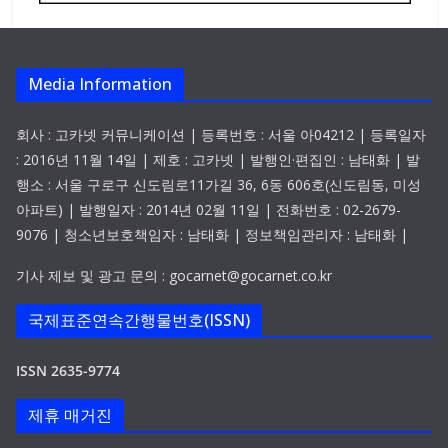
Media Information
회사 : 고카넷 커뮤니케이션 | 등록번호 : 서울 아04212 | 등록일자
: 2016년 11월 14일 | 제호 : 고카넷 | 발행인·편집인 : 남태화 | 발
행소 : 서울 구로구 신도림로11가길 36, 6동 606호(신도림동, 미성
아파트) | 발행일자 : 2014년 02월 11일 | 전화번호 : 02-2679-
9076 | 청소년보호책임자 : 남태화 | 정보책임관리자 : 남태화 |
기사 제보 및 광고 문의 : gocarnet@gocarnet.co.kr
국제표준연속간행물번호(ISSN)
ISSN 2635-9774
제휴 매거진