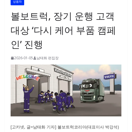
상용차
볼보트럭, 장기 운행 고객
대상 ‘다시 케어 부품 캠페
인’ 진행
2026-01-05
남태화 편집장
[고카넷, 글=남태화 기자] 볼보트럭코리아(대표이사 박강석)