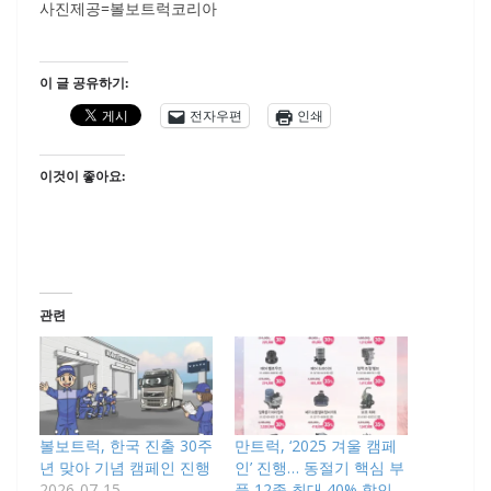
사진제공=볼보트럭코리아
이 글 공유하기:
전자우편
인쇄
이것이 좋아요:
관련
볼보트럭, 한국 진출 30주
만트럭, ‘2025 겨울 캠페
년 맞아 기념 캠페인 진행
인’ 진행… 동절기 핵심 부
2026-07-15
품 12종 최대 40% 할인