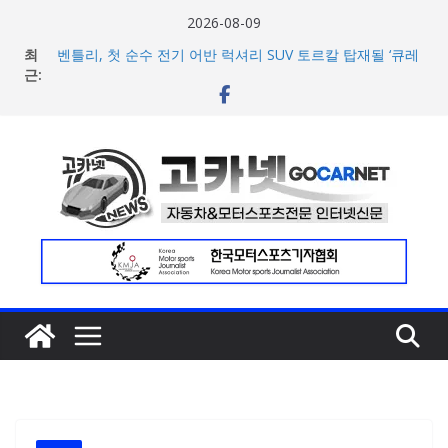
콘
2026-08-09
텐
최
벤틀리, 첫 순수 전기 어반 럭셔리 SUV 토르칼 탑재될 ‘큐레
츠
근:
이션 엔진’ 공개
벤틀리서울, 광주 신세계백화점에서 호남지역 최초 브랜드
로
팝업 오픈
건
BMW 레이디스 챔피언십 2026, 다양한 티켓 패키지 선보이
너
며 본격 대회 준비 돌입
현대차·기아, ‘2026 레드닷 어워드’에서 최우수상 2개·본상
뛰
15개 수상
기
[신차] BMW, 8월 온라인 한정 에디션 3종 출시… 11일
‘BMW 샵 온라인’ 판매 개시