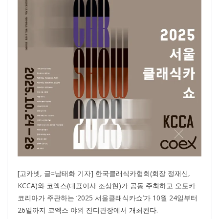
[고카넷, 글=남태화 기자] 한국클래식카협회(회장 정재신,
KCCA)와 코엑스(대표이사 조상현)가 공동 주최하고 오토카
코리아가 주관하는 ‘2025 서울클래식카쇼’가 10월 24일부터
26일까지 코엑스 야외 잔디관장에서 개최된다.