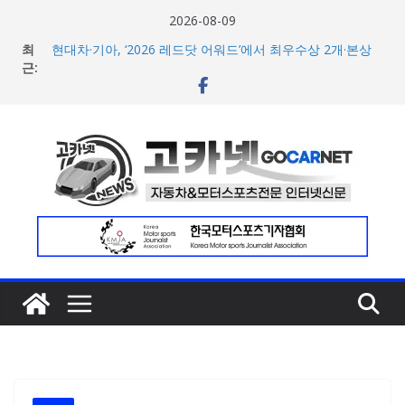
콘
2026-08-09
BMW 레이디스 챔피언십 2026, 다양한 티켓 패키지 선보이
텐
최
며 본격 대회 준비 돌입
츠
근:
현대차·기아, ‘2026 레드닷 어워드’에서 최우수상 2개·본상
15개 수상
로
[신차] BMW, 8월 온라인 한정 에디션 3종 출시… 11일
건
‘BMW 샵 온라인’ 판매 개시
너
벤틀리, 첫 순수 전기 어반 럭셔리 SUV 토르칼 탑재될 ‘큐레
이션 엔진’ 공개
뛰
벤틀리서울, 광주 신세계백화점에서 호남지역 최초 브랜드
기
팝업 오픈