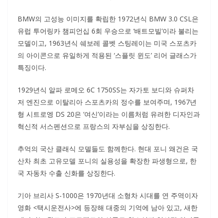
BMW의 고성능 이미지를 확립한 1972년식 BMW 3.0 CSL은
유럽 투어링카 챔피언십 6회 우승으로 ‘배트모빌’이라 불리는
모델이고, 1963년식 쉐보레 콜벳 스팅레이는 미국 스포츠카
의 아이콘으로 유일하게 적용된 ‘스플릿 윈도’ 리어 글래스가
특징이다.
1929년식 알파 로메오 6C 1750SS는 자가토 보디와 슈퍼차
저 엔진으로 이탈리아 스포츠카의 정수를 보여주며, 1967년
형 시트로엥 DS 20은 ‘여신’이라는 이름처럼 유려한 디자인과
혁신적 서스펜션으로 프랑스의 자부심을 상징한다.
추억의 국산 클래식 모델들도 함께한다. 현대 포니 왜건은 국
산차 최초 고유모델 포니의 실용성을 확장한 파생형으로, 한
국 자동차 수출 신화를 상징한다.
기아 브리사 S-1000은 1970년대 소형차 시대를 연 주역이자
영화 <택시운전사>에 등장해 대중의 기억에 남아 있고, 새한