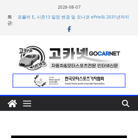
콘
2026-08-07
텐
최
포뮬러 E, 시즌13 일정 변경 및 모나코 ePrix와 2031년까지
츠
근:
장기 계약 연장 발표
[신차] 아우디, 100km당 12.8kWh의 전비 달성한 컴팩트 순
로
수 전기차 ‘A2 e-트론’ 공개
건
현대차, 8세대 완전변경 ‘디 올 뉴 아반떼’ 주요 사양 및 가격
너
공개… 본격 계약 개시
2026년 7월 국내 수입 승용차 신규 등록 전년 대비 14.3%
뛰
증가
기
한국타이어, 안전한 여름철 주행 위한 타이어 관리법 제안