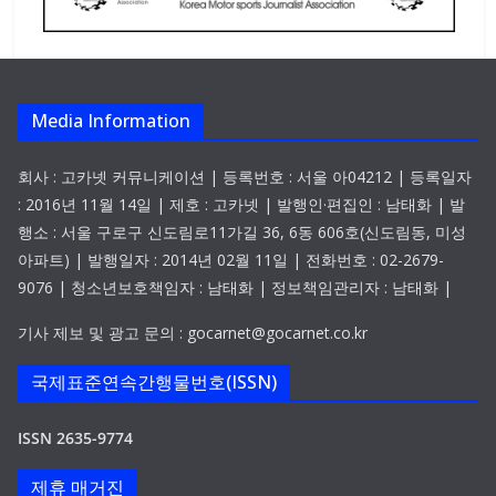
Media Information
회사 : 고카넷 커뮤니케이션 | 등록번호 : 서울 아04212 | 등록일자
: 2016년 11월 14일 | 제호 : 고카넷 | 발행인·편집인 : 남태화 | 발
행소 : 서울 구로구 신도림로11가길 36, 6동 606호(신도림동, 미성
아파트) | 발행일자 : 2014년 02월 11일 | 전화번호 : 02-2679-
9076 | 청소년보호책임자 : 남태화 | 정보책임관리자 : 남태화 |
기사 제보 및 광고 문의 : gocarnet@gocarnet.co.kr
국제표준연속간행물번호(ISSN)
ISSN 2635-9774
제휴 매거진