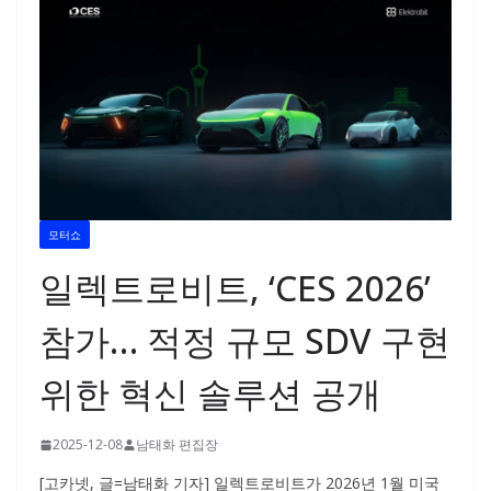
모터쇼
일렉트로비트, ‘CES 2026’
참가… 적정 규모 SDV 구현
위한 혁신 솔루션 공개
2025-12-08
남태화 편집장
[고카넷, 글=남태화 기자] 일렉트로비트가 2026년 1월 미국