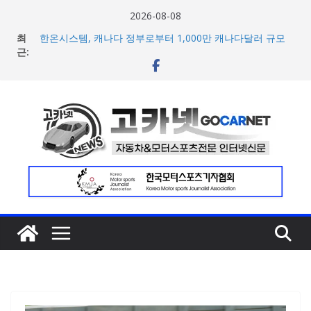
콘
2026-08-08
텐
최
한온시스템, 캐나다 정부로부터 1,000만 캐나다달러 규모
츠
근:
지원 확보
넥센타이어 주최 ‘2026 스피드웨이 모터 페스티벌’ 3R 나이
로
트 페스티벌 8일 용인 개최
건
아우디, 405일 만에 완성한 초고성능 슈퍼카 ‘누볼라리’ 제
너
작 비하인드 영상 공개
벤틀리, 첫 순수 전기 어반 럭셔리 SUV 토르칼 탑재될 ‘큐레
뛰
이션 엔진’ 공개
기
마일레, 코너링 쏠림·하체 소음 잡는 ‘스테빌라이저 링크’ 정
비 솔루션 제안