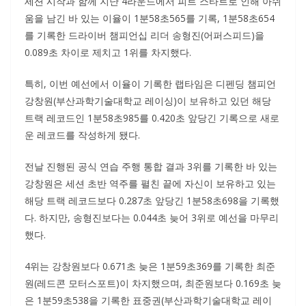
세션 시작과 함께 지난 4라운드에서 피트 스타트로 인해 아쉬
움을 남긴 바 있는 이율이 1분58초565를 기록, 1분58초654
를 기록한 드라이버 챔피언십 리더 송형진(어퍼스피드)을
0.089초 차이로 제치고 1위를 차지했다.
특히, 이번 예선에서 이율이 기록한 랩타임은 디펜딩 챔피언
강창원(부산과학기술대학교 레이싱)이 보유하고 있던 해당
트랙 레코드인 1분58초985를 0.420초 앞당긴 기록으로 새로
운 레코드를 작성하게 됐다.
전날 진행된 공식 연습 주행 통합 결과 3위를 기록한 바 있는
강창원은 세션 초반 역주를 펼친 끝에 자신이 보유하고 있는
해당 트랙 레코드보다 0.287초 앞당긴 1분58초698을 기록했
다. 하지만, 송형진보다는 0.044초 늦어 3위로 예선을 마무리
했다.
4위는 강창원보다 0.671초 늦은 1분59초369를 기록한 최준
원(레드콘 모터스포트)이 차지했으며, 최준원보다 0.169초 늦
은 1분59초538을 기록한 표중권(부산과학기술대학교 레이