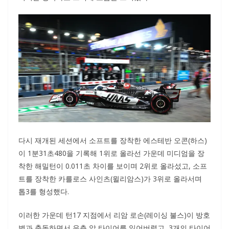
다시 재개된 세션에서 소프트를 장착한 에스테반 오콘(하스)
이 1분31초480을 기록해 1위로 올라선 가운데 미디엄을 장
착한 해밀턴이 0.011초 차이를 보이며 2위로 올라섰고, 소프
트를 장착한 카를로스 사인츠(윌리암스)가 3위로 올라서며
톱3를 형성했다.
이러한 가운데 턴17 지점에서 리암 로손(레이싱 불스)이 방호
벽과 충돌하면서 우측 앞 타이어를 잃어버렸고, 3개의 타이어