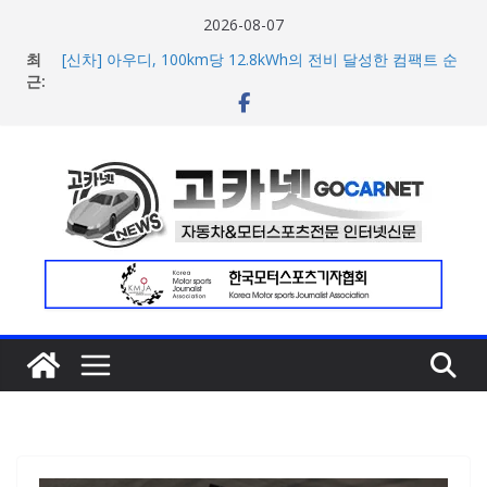
콘
2026-08-07
텐
최
[신차] 아우디, 100km당 12.8kWh의 전비 달성한 컴팩트 순
츠
근:
수 전기차 ‘A2 e-트론’ 공개
현대차, 8세대 완전변경 ‘디 올 뉴 아반떼’ 주요 사양 및 가격
로
공개… 본격 계약 개시
건
2026년 7월 국내 수입 승용차 신규 등록 전년 대비 14.3%
너
증가
한국타이어, 안전한 여름철 주행 위한 타이어 관리법 제안
뛰
포뮬러 E, 시즌13 일정 변경 및 모나코 ePrix와 2031년까지
기
장기 계약 연장 발표