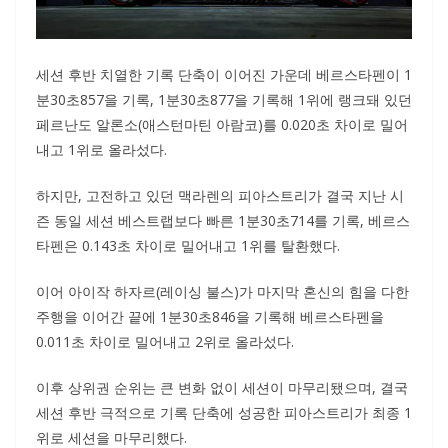
세션 후반 치열한 기록 단축이 이어진 가운데 베르스타펜이 1
분30초857을 기록, 1분30초877을 기록해 1위에 랭크돼 있던
페르난도 알론소(애스턴마틴 아람코)를 0.020초 차이로 밀어
내고 1위로 올라섰다.
하지만, 고전하고 있던 맥라렌의 피아스트리가 결국 지난 시
즌 동일 세션 베스트랩보다 빠른 1분30초714를 기록, 베르스
타펜은 0.143초 차이로 밀어내고 1위를 탈환했다.
이어 아이작 하자르(레이싱 불스)가 마지막 혼신의 힘을 다한
주행을 이어간 끝에 1분30초846을 기록해 베르스타펜을
0.011초 차이로 밀어내고 2위로 올라섰다.
이후 상위권 순위는 큰 변화 없이 세션이 마무리됐으며, 결국
세션 후반 극적으로 기록 단축에 성공한 피아스트리가 최종 1
위로 세션을 마무리했다.