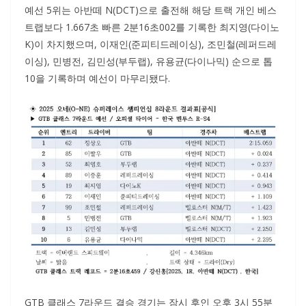
예선 5위는 아반떼 N(DCT)으로 출전해 해당 트랙 개인 베스
트랩보다 1.667초 빠른 2분16초002를 기록한 최지영(다이노
K)이 차지했으며, 이재인(준피티드레이싱), 조민철(레퍼드레
이싱), 민병전, 김민성(부두랩), 유용균(다이나믹) 순으로 톱
10을 기록하며 예선이 마무리됐다.
GTB 클래스 7라운드 결승 경기는 잠시 후인 오후 3시 55분