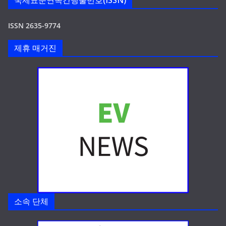
국제표준연속간행물번호(ISSN)
ISSN 2635-9774
제휴 매거진
소속 단체