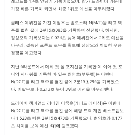
레코드를 1.4초 앞당기 기록이었으며, 참가 드라이버 가운데
가장 빠른 기록이 되면서 최종 1위로 예선을 마무리했다.
클래스 데뷔전을 가진 이팔우는 벨로스터 N(M/T)을 타고 역
주를 펼친 끝에 2분15초083을 기록하며 선전했다. 하지만,
정상오의 기록보다는 0.024초 늦어 데뷔전에서 2위로 예선을
마무리, 결승전 프론트 로우를 확보해 정상오와 치열한 우승
경쟁을 예고했다.
지난 6라운드에서 데뷔 첫 폴 포지션을 기록한 데 이어 첫 포
디엄 피니쉬를 기록한 바 있는 최영호(부두랩)는 아반떼
N(DCT)를 타고 역주를 펼친 끝에 2분15초296을 기록했으
나, 이팔우보다 0.213초 늦어 3위로 예선을 마무리했다.
드라이버 챔피언십 리더인 이중훈(레퍼드 레이싱)은 아반떼
N(DCT)를 타고 역주를 펼친 끝에 해당 트랙 개인 베스트랩보
다 1.528초 빠른 2분15초473을 기록했으나, 최영호와 0.177
초 차이를 보여 예선 4위에 랭크됐다.