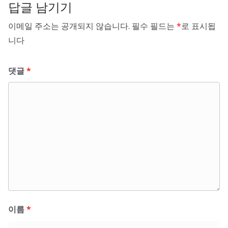
답글 남기기
이메일 주소는 공개되지 않습니다.
필수 필드는
*
로 표시됩
니다
댓글
*
이름
*