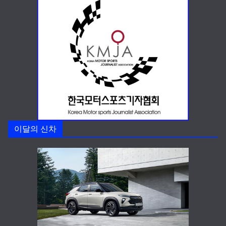
이달의 신차