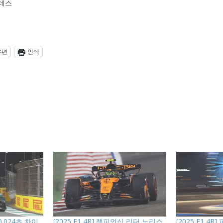
세데스
우편
인쇄
 0.024초 차이
[2025 F1 4R] 챔피언십 리더 노리스,
[2025 F1 4