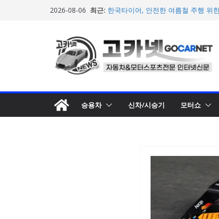
2026년 7월 국내 수입 승용차 신규 등
콘
최근:
2026-08-06
한국타이어, 안전한 여름철 주행 위
텐
포뮬러 E, 시즌13 일정 변경 및 모나코
계약 연장 발표
츠
[신차] 아우디, 100km당 12.8kW
로
기차 ‘A2 e-트론’ 공개
현대차, 8세대 완전변경 ‘디 올 뉴 아
건
개… 본격 계약 개시
너
뛰
기
승용차
신차/시승기
모터쇼