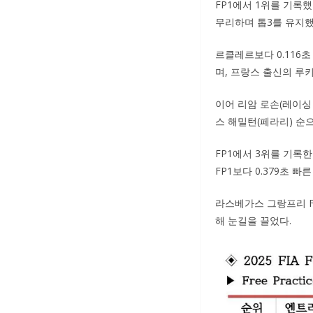
FP1에서 1위를 기록
무리하며 톱3를 유지했
르클레르보다 0.116
며, 프랑스 출신의 루키
이어 리암 로손(레이싱 
스 해밀턴(페라리) 순
FP1에서 3위를 기록
FP1보다 0.379초 
라스베가스 그랑프리 F
해 눈길을 끌었다.