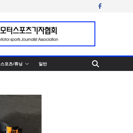
스포츠/튜닝
일반