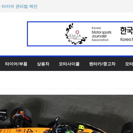
록 전년 대비 14.3% 증가
한 타이어 관리법 제안
 ePrix와 2031년까지 장기
h의 전비 달성한 컴팩트 순수 전
반떼’ 주요 사양 및 가격 공
타이어/부품
상용차
모터사이클
렌터카/중고차
모터