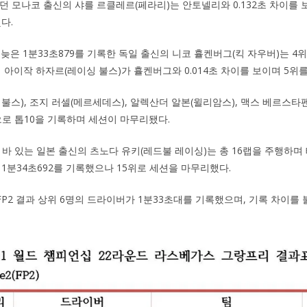
했던 모나코 출신의 샤를 르클레르(페라리)는 안토넬리와 0.132초 차이를 
다.
초 늦은 1분33초879를 기록한 독일 출신의 니코 휼켄버그(킥 자우버)는 
 아이작 하자르(레이싱 불스)가 휼켄버그와 0.014초 차이를 보이며 5위
불스), 조지 러셀(메르세데스), 알렉산더 알본(윌리암스), 맥스 베르스타펜
으로 톱10을 기록하며 세션이 마무리됐다.
한 바 있는 일본 출신의 츠노다 유키(레드불 레이싱)는 총 16랩을 주행하
빠른 1분34초692를 기록했으나 15위로 세션을 마무리했다.
P2 결과 상위 6명의 드라이버가 1분33초대를 기록했으며, 기록 차이를 불