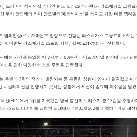
기자] 드라이버 챔피언십 리더인 란도 노리스(맥라렌)가 라스베가스 그랑프
 출신 루키 안드레아 키미 안토넬리(메르세데스)를 제치고 가장 빠른 랩타임
1 월드 챔피언십(F1)’ 22라운드 일정으로 진행된 라스베가스 그랑프리 FP2는
에 마련된 라스베가스 스트립 서킷(1랩=6.201km)에서 진행됐다.
는 예선 시간과 동일한 밤 8시부터 60분간 타임트라이얼 방식에 따라 진행
이션을 겸한 다양한 테스트 주행을 진행했다.
는 후반에 2회의 적기가 발령되는 등 혼돈한 상황이 연이어 펼쳐졌으며, 
선 시뮬레이션을 진행하지 못하는 상황에서 세션이 종료돼 아쉬움을 남겼
 세션(FP1)에서 6위를 기록했던 영국 출신의 노리스가 총 13랩을 주행
직전에 소프트 타이어를 장착한 상태에서 1분33초602를 기록해 1위로 세션