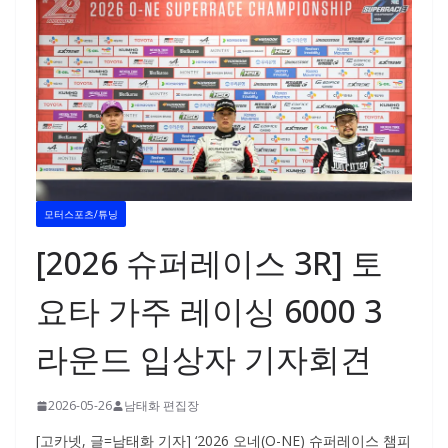
모터스포츠/튜닝
[2026 슈퍼레이스 3R] 토
요타 가주 레이싱 6000 3
라운드 입상자 기자회견
2026-05-26
남태화 편집장
[고카넷, 글=남태화 기자] ‘2026 오네(O-NE) 슈퍼레이스 챔피