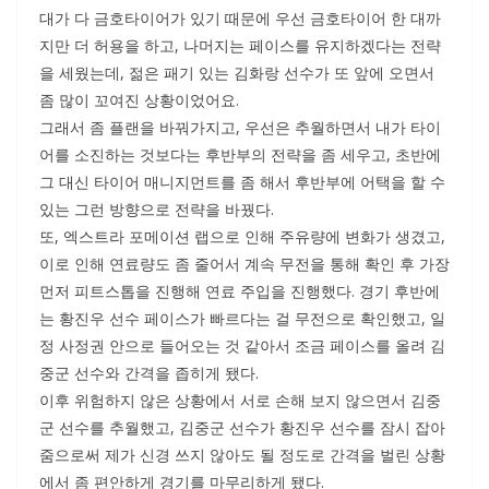
대가 다 금호타이어가 있기 때문에 우선 금호타이어 한 대까
지만 더 허용을 하고, 나머지는 페이스를 유지하겠다는 전략
을 세웠는데, 젊은 패기 있는 김화랑 선수가 또 앞에 오면서
좀 많이 꼬여진 상황이었어요.
그래서 좀 플랜을 바꿔가지고, 우선은 추월하면서 내가 타이
어를 소진하는 것보다는 후반부의 전략을 좀 세우고, 초반에
그 대신 타이어 매니지먼트를 좀 해서 후반부에 어택을 할 수
있는 그런 방향으로 전략을 바꿨다.
또, 엑스트라 포메이션 랩으로 인해 주유량에 변화가 생겼고,
이로 인해 연료량도 좀 줄어서 계속 무전을 통해 확인 후 가장
먼저 피트스톱을 진행해 연료 주입을 진행했다. 경기 후반에
는 황진우 선수 페이스가 빠르다는 걸 무전으로 확인했고, 일
정 사정권 안으로 들어오는 것 같아서 조금 페이스를 올려 김
중군 선수와 간격을 좁히게 됐다.
이후 위험하지 않은 상황에서 서로 손해 보지 않으면서 김중
군 선수를 추월했고, 김중군 선수가 황진우 선수를 잠시 잡아
줌으로써 제가 신경 쓰지 않아도 될 정도로 간격을 벌린 상황
에서 좀 편안하게 경기를 마무리하게 됐다.