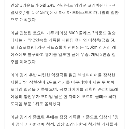
언십’ 3라운드가 5월 24일 전라남도 영암군 코리아인터내셔
널서킷(1랩=5.615km)에서 아시아 모터스포츠 카니발의 일환
으로 개최됐다.
이날 진행된 토요타 가주 레이싱 6000 클래스 3라운드 결승
에서는 개막 2연승을 기록한 디펜딩 챔피언 이창욱(금호 SL
모터스포츠)이 의무 피트스톱이 진행되는 150km 장거리 레
이스에도 불구하고 경기를 압도한 끝에 우승, 개막 3연승 질
주를 이어갔다.
이어 경기 후반 짜릿한 역전극을 펼친 넥센타이어를 장착한
서한GP의 장현진이 2위로 경기를 마무리하며 시즌 두 번째
포디엄 입성을 기록했으며, 금호타이어를 장착한 준피티드레
이싱의 황진우가 포디엄 남은 한 자리에 오르며 클래스 최다
포디엄 부문 1위로 올라섰다.
이날 경기가 종료된 후에는 잠정 기록을 기준으로 입상자 3명
이 공식 기자회견에 참석, 입상 소감과 함께 참가한 기자들과