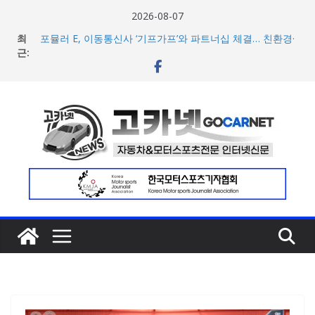
콘
2026-08-07
[신차] 가주 레이싱, 주행 성능 강화한 ‘GR86’ 부분변경 모델
텐
최
공개… 일본서 28일 계약 개시
츠
근:
포뮬러 E, 이동통신사 ‘기프가프’와 파트너십 체결… 친환경·
로
사회적 가치 창출 모색
람보르기니, 이탈리아 우주비행사 네스폴리와 ‘미우라 SV’
건
조우 담은 브랜드 필름 공개
너
현대차, 8세대 완전변경 ‘디 올 뉴 아반떼’ 주요 사양 및 가격
공개… 본격 계약 개시
뛰
아우디, 405일 만에 완성한 초고성능 슈퍼카 ‘누볼라리’ 제
기
작 비하인드 영상 공개