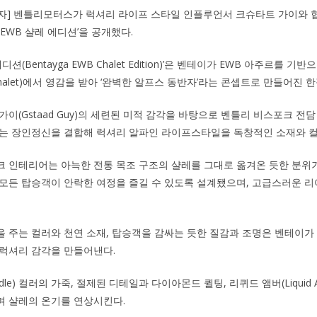
기자] 벤틀리모터스가 럭셔리 라이프 스타일 인플루언서 크슈타트 가이와
EWB 샬레 에디션’을 공개했다.
디션(Bentayga EWB Chalet Edition)’은 벤테이가 EWB 아주르를 
halet)에서 영감을 받아 ‘완벽한 알프스 동반자’라는 콘셉트로 만들어진 
이(Gstaad Guy)의 세련된 미적 감각을 바탕으로 벤틀리 비스포크 전담 부서
하는 장인정신을 결합해 럭셔리 알파인 라이프스타일을 독창적인 소재와 
 인테리어는 아늑한 전통 목조 구조의 샬레를 그대로 옮겨온 듯한 분위기
모든 탑승객이 안락한 여정을 즐길 수 있도록 설계됐으며, 고급스러운 리
 주는 컬러와 천연 소재, 탑승객을 감싸는 듯한 질감과 조명은 벤테이가 
럭셔리 감각을 만들어낸다.
dle) 컬러의 가죽, 절제된 디테일과 다이아몬드 퀼팅, 리퀴드 앰버(Liquid 
며 샬레의 온기를 연상시킨다.