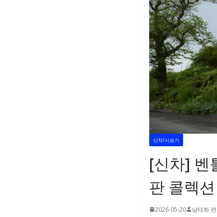
신차/시승기
[신차] 
판 콜렉션
2026-05-20
남태화 