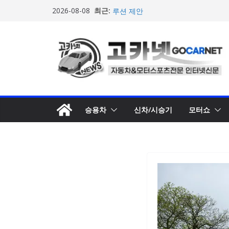
콘
최근:
마일레, 코너링 쏠림·하체 소음 잡는 
2026-08-08
텐
루션 제안
한온시스템, 캐나다 정부로부터 1,0
츠
확보
로
넥센타이어 주최 ‘2026 스피드웨이 모
스티벌 8일 용인 개최
건
아우디, 405일 만에 완성한 초고성능
너
인드 영상 공개
뛰
벤틀리, 첫 순수 전기 어반 럭셔리 S
엔진’ 공개
기
승용차
신차/시승기
모터쇼