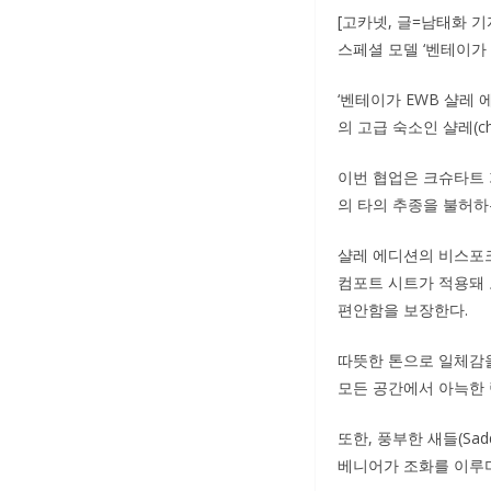
[고카넷, 글=남태화 
스페셜 모델 ‘벤테이가 
‘벤테이가 EWB 샬레 에
의 고급 숙소인 샬레(c
이번 협업은 크슈타트 가
의 타의 추종을 불허
샬레 에디션의 비스포크
컴포트 시트가 적용돼 
편안함을 보장한다.
따뜻한 톤으로 일체감을
모든 공간에서 아늑한 
또한, 풍부한 새들(Sad
베니어가 조화를 이루