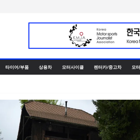
‘스테빌라이저 링크’ 정비 솔
00만 캐나다달러 규모 지원
터 페스티벌’ 3R 나이트 페
 슈퍼카 ‘누볼라리’ 제작 비하
UV 토르칼 탑재될 ‘큐레이션
타이어/부품
상용차
모터사이클
렌터카/중고차
모터