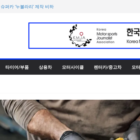
 슈퍼카 ‘누볼라리’ 제작 비하
‘GR86’ 부분변경 모델 공
‘스테빌라이저 링크’ 정비 솔
00만 캐나다달러 규모 지원
터 페스티벌’ 3R 나이트 페
타이어/부품
상용차
모터사이클
렌터카/중고차
모터