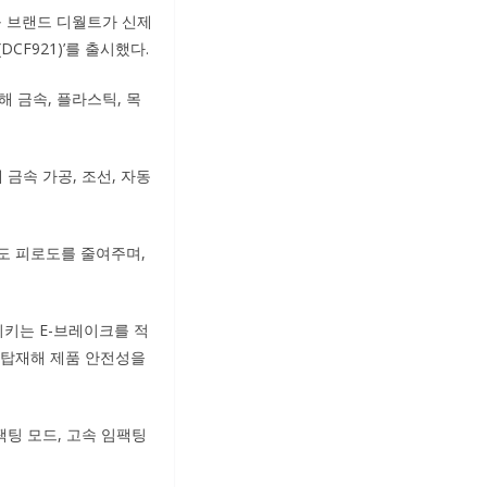
구 브랜드 디월트가 신제
DCF921)’를 출시했다.
능해 금속, 플라스틱, 목
금속 가공, 조선, 자동
서도 피로도를 줄여주며,
시키는 E-브레이크를 적
 탑재해 제품 안전성을
임팩팅 모드, 고속 임팩팅