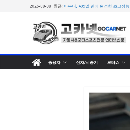
콘
최근:
아우디, 405일 만에 완성한 초고성능
2026-08-08
텐
인드 영상 공개
[신차] 가주 레이싱, 주행 성능 강화한 
츠
개… 일본서 28일 계약 개시
로
마일레, 코너링 쏠림·하체 소음 잡는 
루션 제안
건
한온시스템, 캐나다 정부로부터 1,0
너
확보
뛰
넥센타이어 주최 ‘2026 스피드웨이 모
스티벌 8일 용인 개최
기
승용차
신차/시승기
모터쇼