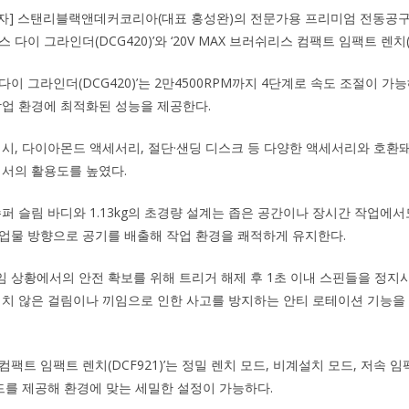
기자] 스탠리블랙앤데커코리아(대표 홍성완)의 전문가용 프리미엄 전동공
리스 다이 그라인더(DCG420)’와 ‘20V MAX 브러쉬리스 컴팩트 임팩트 렌치(
 다이 그라인더(DCG420)’는 2만4500RPM까지 4단계로 속도 조절이 가
작업 환경에 최적화된 성능을 제공한다.
러시, 다이아몬드 액세서리, 절단·샌딩 디스크 등 다양한 액세서리와 호환돼 
에서의 활용도를 높였다.
 슈퍼 슬림 바디와 1.13kg의 초경량 설계는 좁은 공간이나 장시간 작업에
업물 방향으로 공기를 배출해 작업 환경을 쾌적하게 유지한다.
 상황에서의 안전 확보를 위해 트리거 해제 후 1초 이내 스핀들을 정지
기치 않은 걸림이나 끼임으로 인한 사고를 방지하는 안티 로테이션 기능을
스 컴팩트 임팩트 렌치(DCF921)’는 정밀 렌치 모드, 비계설치 모드, 저속 
드를 제공해 환경에 맞는 세밀한 설정이 가능하다.