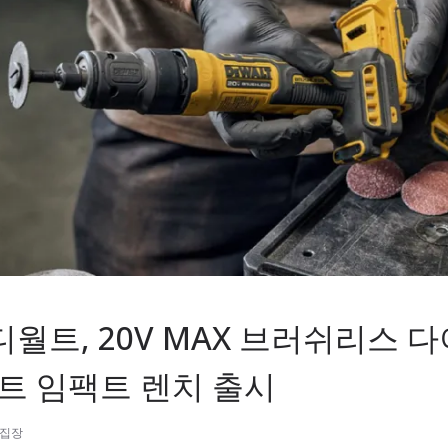
디월트, 20V MAX 브러쉬리스 
팩트 임팩트 렌치 출시
편집장