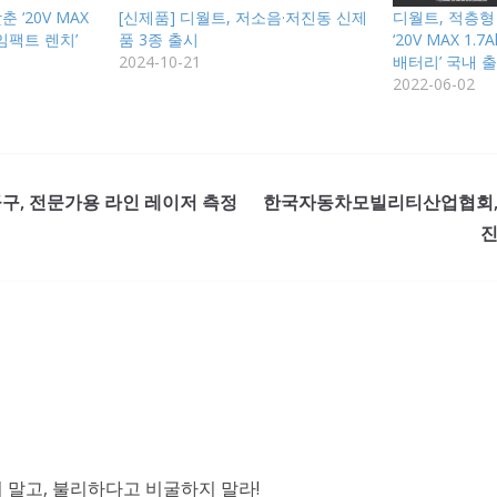
 ‘20V MAX
[신제품] 디월트, 저소음·저진동 신제
디월트, 적층형
팩트 렌치’
품 3종 출시
‘20V MAX 1
2024-10-21
배터리’ 국내 
2022-06-02
공구, 전문가용 라인 레이저 측정
한국자동차모빌리티산업협회, 
진
말고, 불리하다고 비굴하지 말라!