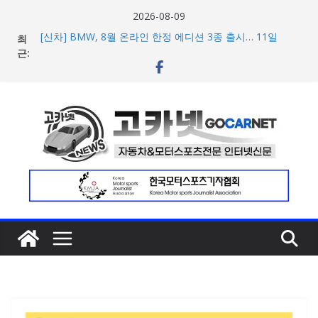
콘
2026-08-09
텐
최
[신차] BMW, 8월 온라인 한정 에디션 3종 출시… 11일
츠
근:
‘BMW 샵 온라인’ 판매 개시
벤틀리, 첫 순수 전기 어반 럭셔리 SUV 토르칼 탑재될 ‘큐레
로
이션 엔진’ 공개
건
벤틀리서울, 광주 신세계백화점에서 호남지역 최초 브랜드
너
팝업 오픈
BMW 레이디스 챔피언십 2026, 다양한 티켓 패키지 선보이
뛰
며 본격 대회 준비 돌입
기
현대차·기아, ‘2026 레드닷 어워드’에서 최우수상 2개·본상
15개 수상