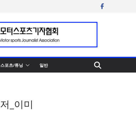
스포츠/튜닝
일반
티저_이미