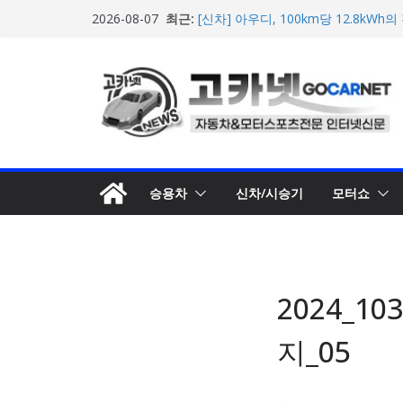
콘
최근:
[신차] 아우디, 100km당 12.8kW
2026-08-07
텐
기차 ‘A2 e-트론’ 공개
현대차, 8세대 완전변경 ‘디 올 뉴 아
츠
개… 본격 계약 개시
로
2026년 7월 국내 수입 승용차 신규 등
한국타이어, 안전한 여름철 주행 위
건
포뮬러 E, 시즌13 일정 변경 및 모나코
너
계약 연장 발표
뛰
기
승용차
신차/시승기
모터쇼
2024_1
지_05