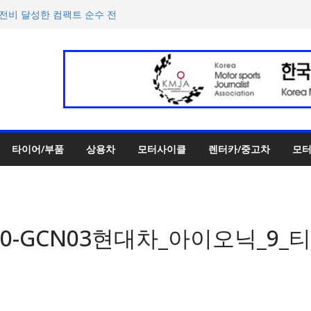
h의 전비 달성한 컴팩트 순수 전
반떼’ 주요 사양 및 가격 공
록 전년 대비 14.3% 증가
한 타이어 관리법 제안
 ePrix와 2031년까지 장기
타이어/부품
상용차
모터사이클
렌터카/중고차
모터
030-GCN03현대차_아이오닉_9_