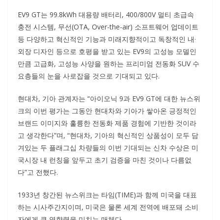
EV9 GT는 99.8kWh 대용량 배터리, 400/800V 멀티 초급속
충전 시스템, 무선(OTA, Over-the-air) 소프트웨어 업데이트
등 다양하고 혁신적인 기능과 미래지향적이고 독창적인 내·
외장 디자인 등으로 호평을 받고 있는 EV9의 고성능 모델인
만큼 고급화, 고성능 사양을 원하는 프리미엄 전동화 SUV 수
요층들의 눈을 사로잡을 것으로 기대되고 있다.
현대차, 기아 관계자는 “아이오닉 9과 EV9 GT에 대한 뉴스위
크의 이번 평가는 그동안 현대차와 기아가 쌓아온 긍정적인
브랜드 이미지와 훌륭한 전동화 제품 경험에 기반한 것이라
고 생각한다”며, “현대차, 기아의 혁신적인 상품성이 모두 담
겨있는 두 플래그십 차량들의 이번 기대되는 신차 수상은 미
국시장 내 런칭을 앞두고 초기 검증을 마친 것이나 다름없
다”고 전했다.
1933년 창간된 뉴스위크는 타임(TIME)과 함께 미국을 대표
하는 시사주간지이며, 미국은 물론 세계 전역에 배포돼 소비
자에게 큰 영향력을 미치는 매체다.