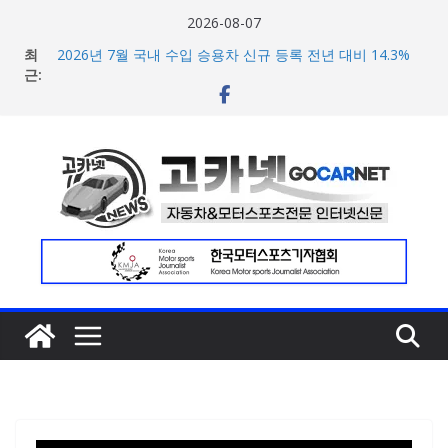
콘
2026-08-07
텐
최
2026년 7월 국내 수입 승용차 신규 등록 전년 대비 14.3%
츠
근:
증가
한국타이어, 안전한 여름철 주행 위한 타이어 관리법 제안
로
포뮬러 E, 시즌13 일정 변경 및 모나코 ePrix와 2031년까지
건
장기 계약 연장 발표
너
[신차] 아우디, 100km당 12.8kWh의 전비 달성한 컴팩트 순
수 전기차 ‘A2 e-트론’ 공개
뛰
현대차, 8세대 완전변경 ‘디 올 뉴 아반떼’ 주요 사양 및 가격
기
공개… 본격 계약 개시