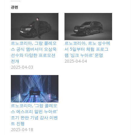
관련
르노코리아, 그랑 콜레오
르노코리아, 르노 성수에
스 공식 앰버서더 오상욱
서 5일부터 체험 프로그
선수와 다양한 프로모션
램 ‘싱크 누아르’ 운영
전개
2025-04-04
2025-04-03
르노코리아, ‘그랑 콜레오
스 에스프리 알핀 누아르’
조기 완판 기념 감사 이벤
트 진행
2025-04-18