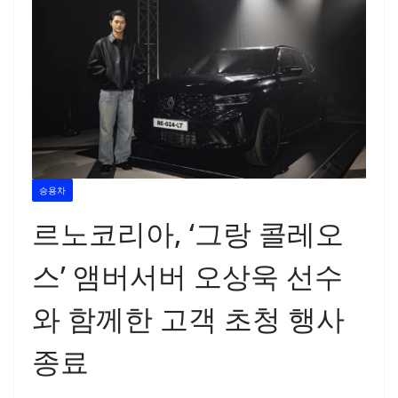
승용차
르노코리아, ‘그랑 콜레오
스’ 앰버서버 오상욱 선수
와 함께한 고객 초청 행사
종료