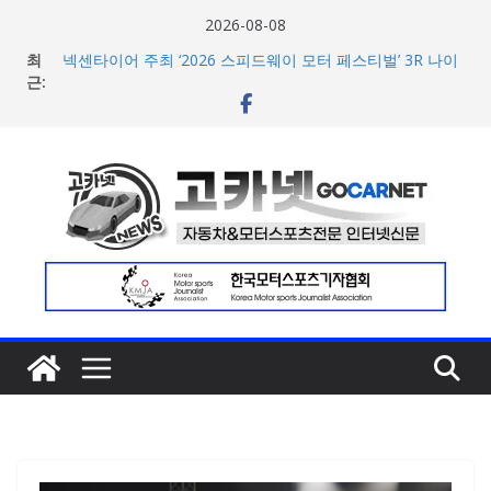
콘
2026-08-08
텐
최
넥센타이어 주최 ‘2026 스피드웨이 모터 페스티벌’ 3R 나이
츠
근:
트 페스티벌 8일 용인 개최
아우디, 405일 만에 완성한 초고성능 슈퍼카 ‘누볼라리’ 제
로
작 비하인드 영상 공개
건
벤틀리, 첫 순수 전기 어반 럭셔리 SUV 토르칼 탑재될 ‘큐레
너
이션 엔진’ 공개
마일레, 코너링 쏠림·하체 소음 잡는 ‘스테빌라이저 링크’ 정
뛰
비 솔루션 제안
기
한온시스템, 캐나다 정부로부터 1,000만 캐나다달러 규모
지원 확보