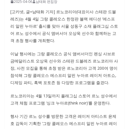
2025-04-06
남태화 편집장
[고카넷, 글=남태화 기자] 르노코리아(대표이사 스테판 드블
레즈)는 4월 4일 그랑 콜레오스 한정판 블랙 에디션 ‘에스프
리 알핀 누아르’ 출시를 맞아 서울 성동구 소재 플래그십 스토
어 르노 성수에서 공식 앰버서더 오상욱 선수와 함께하는 고
객 초청 행사를 개최했다.
이날 행사에는 그랑 콜레오스 공식 앰버서더인 펜싱 사브르
금메달리스트 오상욱 선수와 스테판 드블레즈 르노코리아 사
장, 사전 모집을 통해 초청 받은 르노코리아 고객 200여 명이
참석해 그랑 콜레오스 에스프리 알핀 누아르 레이저 아트쇼,
디제잉 파티, 흑백 포토존 등 다양한 프로그램을 즐겼다.
르노코리아는 4월 13일까지 플래그십 스토어 르노 성수에서
고객 체험 프로그램 ‘싱크 누아르(think noir)’를 운영한다.
행사 기간 르노 성수를 방문한 고객은 레이저 아티스트 윤제
호 감독이 기획한 ‘그랑 콜레오스 에스프리 알핀 누아르 레이