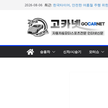
콘
최근:
한국타이어, 안전한 여름철 주행 위
2026-08-06
텐
현대 아이오닉 9, 독일 자동차 전문지
가서 우수성 입증
츠
혼다코리아, ‘제3회 마이 드림 모빌리
로
및 공모작 접수
현대차, 8세대 완전변경 ‘디 올 뉴 아
건
개… 본격 계약 개시
너
2026년 7월 국내 수입 승용차 신규 등
뛰
기
승용차
신차/시승기
모터쇼