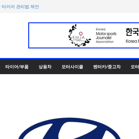
한 타이어 관리법 제안
 전동화 럭셔리 SUV 비교 평
티 어린이 그림 공모전’ 개최
반떼’ 주요 사양 및 가격 공
록 전년 대비 14.3% 증가
타이어/부품
상용차
모터사이클
렌터카/중고차
모터