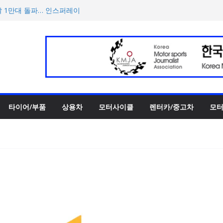
날 1만대 돌파… 인스퍼레이
 슈퍼카 ‘누볼라리’ 제작 비하
‘GR86’ 부분변경 모델 공
이어로 아이온 제품군 3종 공
컬러 재해석한 ‘헤리티지 에디
타이어/부품
상용차
모터사이클
렌터카/중고차
모터