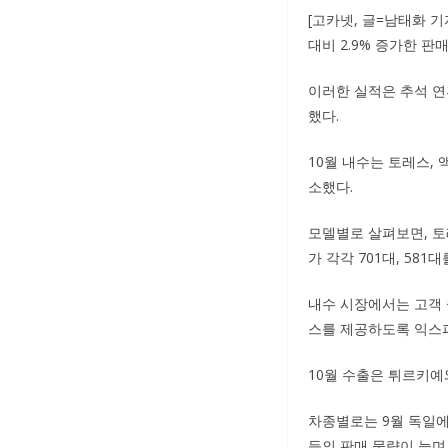
[고카넷, 글=남태화 기자
대비 2.9% 증가한 판
이러한 실적은 추석 연
했다.
10월 내수는 토레스, 액
소했다.
모델별로 살펴보면, 토레
가 각각 701대, 58
내수 시장에서는 고객 
스를 제공하도록 익스피
10월 수출은 튀르키예와
차종별로는 9월 독일에서
등의 판매 물량이 늘며