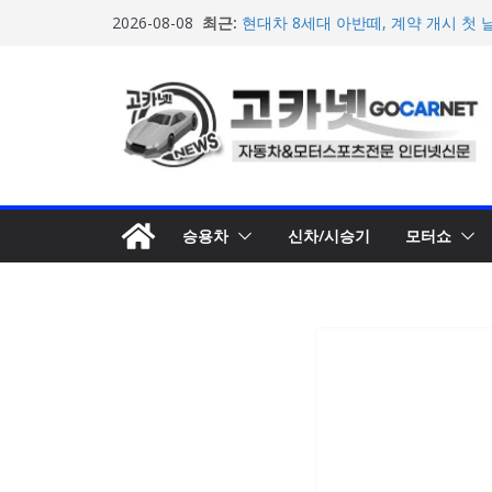
콘
최근:
현대차 8세대 아반떼, 계약 개시 첫 
2026-08-08
텐
션 트림 52% 차지
아우디, 405일 만에 완성한 초고성능
츠
인드 영상 공개
로
[신차] 가주 레이싱, 주행 성능 강화한 
개… 일본서 28일 계약 개시
건
한국타이어, ‘BMW i7’에 신차용 타
너
급
뛰
애스턴마틴, 1960~70년대 클래식 
션 컬렉선’ 5종 공개
기
승용차
신차/시승기
모터쇼