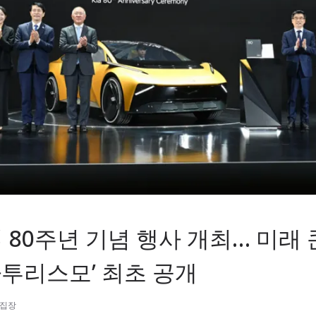
립 80주년 기념 행사 개최… 미래
타투리스모’ 최초 공개
편집장