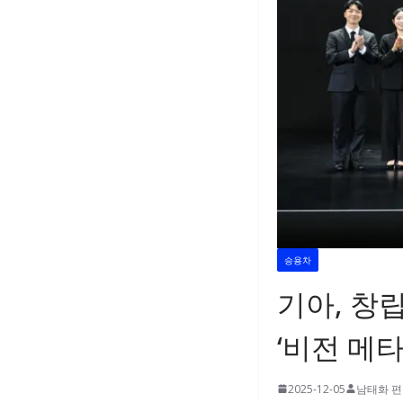
승용차
기아, 창
‘비전 메
2025-12-05
남태화 