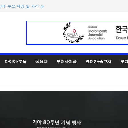
반떼’ 주요 사양 및 가격 공
록 전년 대비 14.3% 증가
한 타이어 관리법 제안
 ePrix와 2031년까지 장기
h의 전비 달성한 컴팩트 순수 전
타이어/부품
상용차
모터사이클
렌터카/중고차
모터