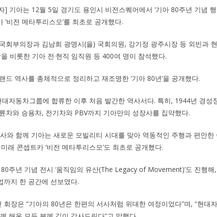
자] 기아는 12월 5일 경기도 용인시 비전스퀘어에서 ‘기아 80주년 기념 행사
카 ‘비전 메타투리스모’를 최초로 공개했다.
국회부의장과 김남희 광명시(을) 국회의원, 강기정 광주시장 등 외빈과
을 비롯한 기아 전·현직 임직원 등 400여 명이 참석했다.
랜드 역사를 총체적으로 정리하고 재조명한 ‘기아 80년’을 공개했다.
가 현대자동차그룹에 합류한 이후 처음 발간한 역사서다. 특히, 1944년 경
륜차와 승용차, 전기차와 PBV까지 기아만의 성장사를 집약했다.
사사와 함께 기아는 새로운 모빌리티 시대를 맞아 역동적인 주행과 편안한
 미래 콘셉트카 ‘비전 메타투리스모’도 최초로 공개했다.
0주년 기념 전시 ‘움직임의 유산(The Legacy of Movement)’도 진
까지 한 공간에 선보였다.
회장은 “기아의 80년은 한편의 서사처럼 위대한 여정이었다”며, “현대
함께 해온 모든 분께 깊이 감사드린다”고 말했다.