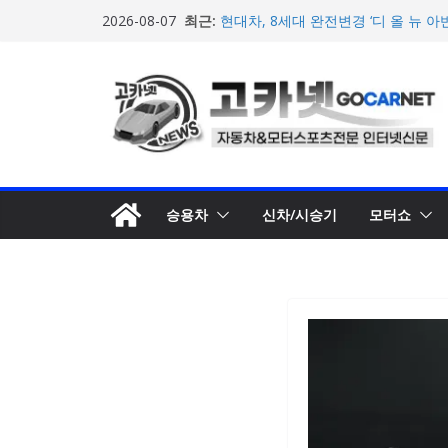
콘
최근:
현대차, 8세대 완전변경 ‘디 올 뉴 아
2026-08-07
텐
개… 본격 계약 개시
2026년 7월 국내 수입 승용차 신규 등
츠
한국타이어, 안전한 여름철 주행 위
로
포뮬러 E, 시즌13 일정 변경 및 모나코
계약 연장 발표
건
[신차] 아우디, 100km당 12.8kW
너
기차 ‘A2 e-트론’ 공개
뛰
기
승용차
신차/시승기
모터쇼