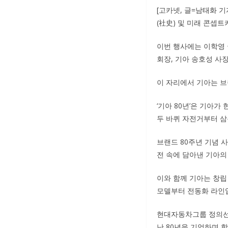
[고카넷, 글=남태화 기
(社史) 및 미래 콘셉트
이번 행사에는 이학영 
회장, 기아 송호성 사장
이 자리에서 기아는 브
‘기아 80년’은 기아
두 바퀴 자전거부터 삼
브랜드 80주년 기념 
전 속에 담아낸 기아의
이와 함께 기아는 창립 8
모델부터 전동화 라인업
현대자동차그룹 정의선 
난 80년을 기억하며 