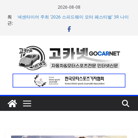
콘
2026-08-08
텐
최
넥센타이어 주최 ‘2026 스피드웨이 모터 페스티벌’ 3R 나이
츠
근:
트 페스티벌 8일 용인 개최
아우디, 405일 만에 완성한 초고성능 슈퍼카 ‘누볼라리’ 제
로
작 비하인드 영상 공개
건
벤틀리, 첫 순수 전기 어반 럭셔리 SUV 토르칼 탑재될 ‘큐레
너
이션 엔진’ 공개
마일레, 코너링 쏠림·하체 소음 잡는 ‘스테빌라이저 링크’ 정
뛰
비 솔루션 제안
기
한온시스템, 캐나다 정부로부터 1,000만 캐나다달러 규모
지원 확보