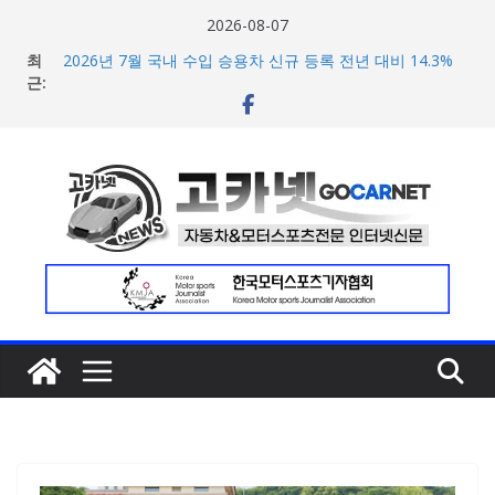
콘
2026-08-07
텐
최
2026년 7월 국내 수입 승용차 신규 등록 전년 대비 14.3%
츠
근:
증가
한국타이어, 안전한 여름철 주행 위한 타이어 관리법 제안
로
포뮬러 E, 시즌13 일정 변경 및 모나코 ePrix와 2031년까지
건
장기 계약 연장 발표
너
[신차] 아우디, 100km당 12.8kWh의 전비 달성한 컴팩트 순
수 전기차 ‘A2 e-트론’ 공개
뛰
현대차, 8세대 완전변경 ‘디 올 뉴 아반떼’ 주요 사양 및 가격
기
공개… 본격 계약 개시