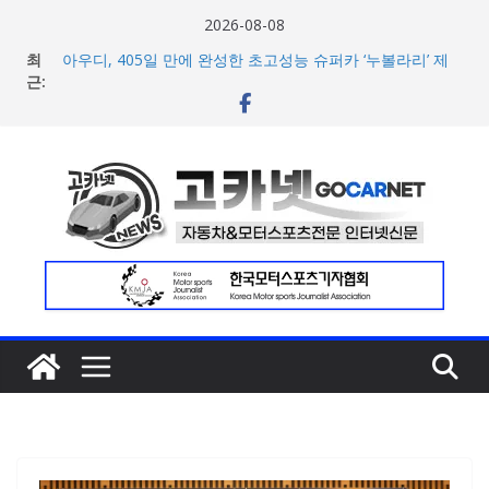
콘
2026-08-08
넥센타이어 주최 ‘2026 스피드웨이 모터 페스티벌’ 3R 나이
텐
최
트 페스티벌 8일 용인 개최
츠
근:
아우디, 405일 만에 완성한 초고성능 슈퍼카 ‘누볼라리’ 제
작 비하인드 영상 공개
로
벤틀리, 첫 순수 전기 어반 럭셔리 SUV 토르칼 탑재될 ‘큐레
건
이션 엔진’ 공개
너
마일레, 코너링 쏠림·하체 소음 잡는 ‘스테빌라이저 링크’ 정
비 솔루션 제안
뛰
한온시스템, 캐나다 정부로부터 1,000만 캐나다달러 규모
기
지원 확보