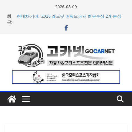
콘
2026-08-09
텐
최
현대차·기아, ‘2026 레드닷 어워드’에서 최우수상 2개·본상
츠
근:
15개 수상
[신차] BMW, 8월 온라인 한정 에디션 3종 출시… 11일
로
‘BMW 샵 온라인’ 판매 개시
건
벤틀리, 첫 순수 전기 어반 럭셔리 SUV 토르칼 탑재될 ‘큐레
너
이션 엔진’ 공개
벤틀리서울, 광주 신세계백화점에서 호남지역 최초 브랜드
뛰
팝업 오픈
기
BMW 레이디스 챔피언십 2026, 다양한 티켓 패키지 선보이
며 본격 대회 준비 돌입