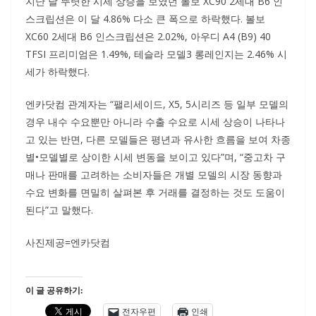
지난 달 뚜렷한 시세 상승을 보였던 볼보 XC90 2세대 B6 인
스크립션은 이 달 4.86% 다소 큰 폭으로 하락했다. 볼보
XC60 2세대 B6 인스크립션은 2.02%, 아우디 A4 (B9) 40
TFSI 프리미엄은 1.49%, 테슬라 모델3 롱레인지는 2.46% 시
세가 하락했다.
엔카닷컴 관계자는 “팰리세이드, X5, 5시리즈 등 일부 모델의
경우 내수 수요뿐만 아니라 수출 수요로 시세 상승이 나타나
고 있는 반면, 다른 모델들은 평년과 유사한 흐름을 보여 차종
별•모델별로 상이한 시세 변동을 보이고 있다”며, “중고차 구
매나 판매를 고려하는 소비자들은 개별 모델의 시장 동향과
수요 변화를 면밀히 살펴본 후 거래를 결정하는 것도 도움이
된다”고 말했다.
사진제공=엔카닷컴
이 글 공유하기:
전자우편
인쇄