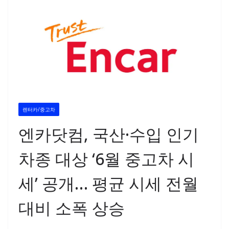
렌터카/중고차
엔카닷컴, 국산·수입 인기
차종 대상 ‘6월 중고차 시
세’ 공개… 평균 시세 전월
대비 소폭 상승