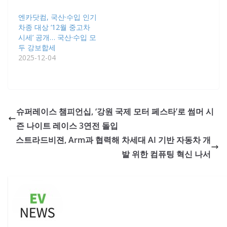
엔카닷컴, 국산·수입 인기
차종 대상 ‘12월 중고차
시세’ 공개… 국산·수입 모
두 강보합세
2025-12-04
슈퍼레이스 챔피언십, ‘강원 국제 모터 페스타’로 썸머 시
즌 나이트 레이스 3연전 돌입
스트라드비젼, Arm과 협력해 차세대 AI 기반 자동차 개
발 위한 컴퓨팅 혁신 나서