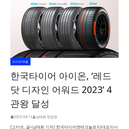
타이어/부품
한국타이어 아이온, ‘레드
닷 디자인 어워드 2023’ 4
관왕 달성
2023-04-13
남태화 편집장
[고카넷, 글=남태화 기자] 한국타이어앤테크놀로지(대표이사