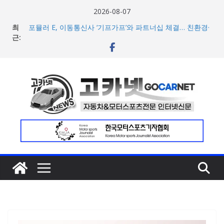
콘
2026-08-07
텐
최
포뮬러 E, 이동통신사 ‘기프가프’와 파트너십 체결… 친환경·
츠
근:
사회적 가치 창출 모색
람보르기니, 이탈리아 우주비행사 네스폴리와 ‘미우라 SV’
로
조우 담은 브랜드 필름 공개
건
현대차, 8세대 완전변경 ‘디 올 뉴 아반떼’ 주요 사양 및 가격
너
공개… 본격 계약 개시
아우디, 405일 만에 완성한 초고성능 슈퍼카 ‘누볼라리’ 제
뛰
작 비하인드 영상 공개
기
[신차] 가주 레이싱, 주행 성능 강화한 ‘GR86’ 부분변경 모델
공개… 일본서 28일 계약 개시