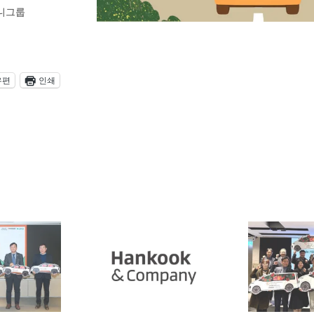
니그룹
우편
인쇄