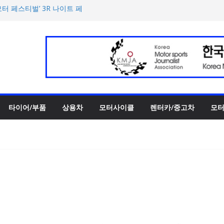
터 페스티벌’ 3R 나이트 페
 슈퍼카 ‘누볼라리’ 제작 비하
UV 토르칼 탑재될 ‘큐레이션
‘스테빌라이저 링크’ 정비 솔
00만 캐나다달러 규모 지원
타이어/부품
상용차
모터사이클
렌터카/중고차
모터