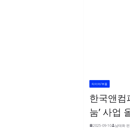
타이어/부품
한국앤컴퍼
눔’ 사업
2025-09-10
남태화 