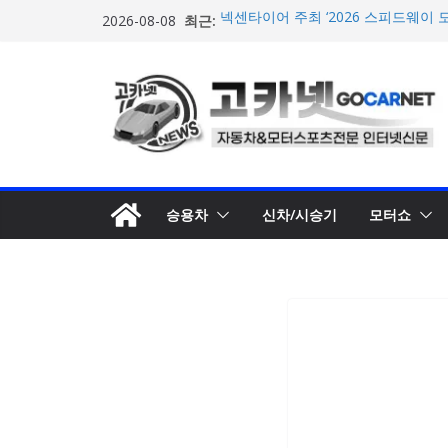
콘
최근:
넥센타이어 주최 ‘2026 스피드웨이 모
2026-08-08
텐
스티벌 8일 용인 개최
아우디, 405일 만에 완성한 초고성능
츠
인드 영상 공개
로
벤틀리, 첫 순수 전기 어반 럭셔리 S
엔진’ 공개
건
마일레, 코너링 쏠림·하체 소음 잡는 
너
루션 제안
뛰
한온시스템, 캐나다 정부로부터 1,0
확보
기
승용차
신차/시승기
모터쇼