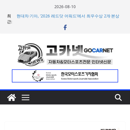
콘
2026-08-10
텐
최
현대차·기아, ‘2026 레드닷 어워드’에서 최우수상 2개·본상
츠
근:
15개 수상
[신차] BMW, 8월 온라인 한정 에디션 3종 출시… 11일
로
‘BMW 샵 온라인’ 판매 개시
건
벤틀리, 첫 순수 전기 어반 럭셔리 SUV 토르칼 탑재될 ‘큐레
너
이션 엔진’ 공개
벤틀리서울, 광주 신세계백화점에서 호남지역 최초 브랜드
뛰
팝업 오픈
기
BMW 레이디스 챔피언십 2026, 다양한 티켓 패키지 선보이
며 본격 대회 준비 돌입