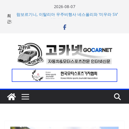
콘
2026-08-07
텐
최
람보르기니, 이탈리아 우주비행사 네스폴리와 ‘미우라 SV’
츠
근:
조우 담은 브랜드 필름 공개
현대차, 8세대 완전변경 ‘디 올 뉴 아반떼’ 주요 사양 및 가격
로
공개… 본격 계약 개시
건
아우디, 405일 만에 완성한 초고성능 슈퍼카 ‘누볼라리’ 제
너
작 비하인드 영상 공개
[신차] 가주 레이싱, 주행 성능 강화한 ‘GR86’ 부분변경 모델
뛰
공개… 일본서 28일 계약 개시
기
포뮬러 E, 이동통신사 ‘기프가프’와 파트너십 체결… 친환경·
사회적 가치 창출 모색