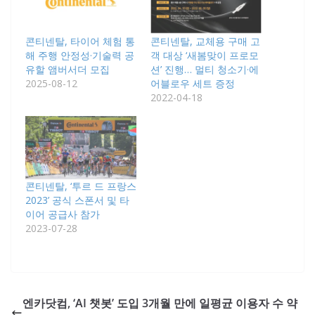
콘티넨탈, 타이어 체험 통
콘티넨탈, 교체용 구매 고
해 주행 안정성·기술력 공
객 대상 ‘새봄맞이 프로모
유할 앰버서더 모집
션’ 진행… 멀티 청소기·에
2025-08-12
어블로우 세트 증정
2022-04-18
콘티넨탈, ‘투르 드 프랑스
2023’ 공식 스폰서 및 타
이어 공급사 참가
2023-07-28
엔카닷컴, ‘AI 챗봇’ 도입 3개월 만에 일평균 이용자 수 약