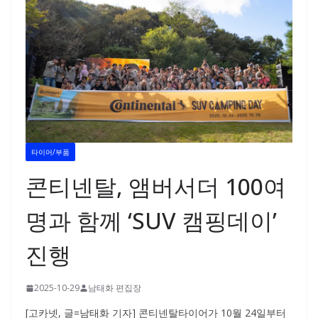
타이어/부품
콘티넨탈, 앰버서더 100여
명과 함께 ‘SUV 캠핑데이’
진행
2025-10-29
남태화 편집장
[고카넷, 글=남태화 기자] 콘티넨탈타이어가 10월 24일부터