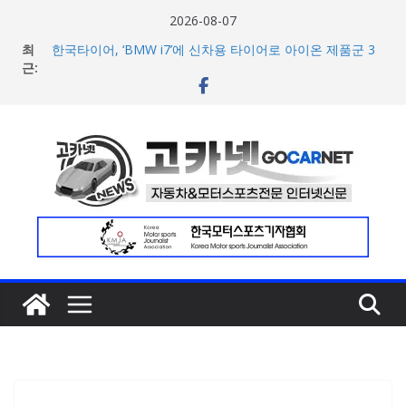
콘
2026-08-07
텐
최
한국타이어, ‘BMW i7’에 신차용 타이어로 아이온 제품군 3
츠
근:
종 공급
애스턴마틴, 1960~70년대 클래식 컬러 재해석한 ‘헤리티지
로
에디션 컬렉선’ 5종 공개
건
현대차 8세대 아반떼, 계약 개시 첫 날 1만대 돌파… 인스퍼
너
레이션 트림 52% 차지
아우디, 405일 만에 완성한 초고성능 슈퍼카 ‘누볼라리’ 제
뛰
작 비하인드 영상 공개
기
[신차] 가주 레이싱, 주행 성능 강화한 ‘GR86’ 부분변경 모델
공개… 일본서 28일 계약 개시