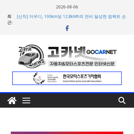
콘
2026-08-06
텐
포뮬러 E, 시즌13 일정 변경 및 모나코 ePrix와 2031년까지
최
츠
장기 계약 연장 발표
근:
[신차] 아우디, 100km당 12.8kWh의 전비 달성한 컴팩트 순
로
수 전기차 ‘A2 e-트론’ 공개
건
현대차, 8세대 완전변경 ‘디 올 뉴 아반떼’ 주요 사양 및 가격
너
공개… 본격 계약 개시
2026년 7월 국내 수입 승용차 신규 등록 전년 대비 14.3%
뛰
증가
기
한국타이어, 안전한 여름철 주행 위한 타이어 관리법 제안