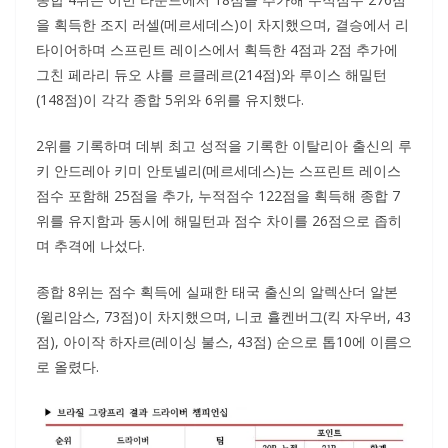
을 획득한 조지 러셀(메르세데스)이 차지했으며, 결승에서 리
타이어하며 스프린트 레이스에서 획득한 4점과 2점 추가에
그친 페라리 듀오 샤를 르클레르(214점)와 루이스 해밀턴
(148점)이 각각 종합 5위와 6위를 유지했다.
2위를 기록하며 데뷔 최고 성적을 기록한 이탈리아 출신의 루
키 안드레아 키미 안토넬리(메르세데스)는 스프린트 레이스
점수 포함해 25점을 추가, 누적점수 122점을 획득해 종합 7
위를 유지함과 동시에 해밀턴과 점수 차이를 26점으로 좁히
며 추격에 나섰다.
종합 8위는 점수 획득에 실패한 태국 출신의 알렉산더 알본
(윌리암스, 73점)이 차지했으며, 니코 휼켄버그(킥 자우버, 43
점), 아이작 하자르(레이싱 불스, 43점) 순으로 톱10에 이름으
로 올렸다.