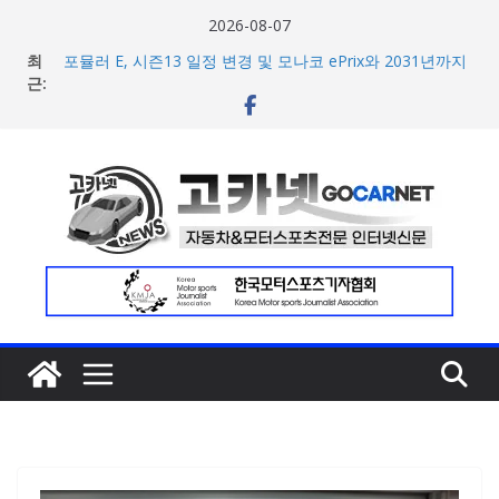
콘
2026-08-07
텐
최
포뮬러 E, 시즌13 일정 변경 및 모나코 ePrix와 2031년까지
츠
근:
장기 계약 연장 발표
[신차] 아우디, 100km당 12.8kWh의 전비 달성한 컴팩트 순
로
수 전기차 ‘A2 e-트론’ 공개
건
현대차, 8세대 완전변경 ‘디 올 뉴 아반떼’ 주요 사양 및 가격
너
공개… 본격 계약 개시
2026년 7월 국내 수입 승용차 신규 등록 전년 대비 14.3%
뛰
증가
기
한국타이어, 안전한 여름철 주행 위한 타이어 관리법 제안