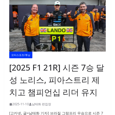
모터스포츠/튜닝
[2025 F1 21R] 시즌 7승 달
성 노리스, 피아스트리 제
치고 챔피언십 리더 유지
2025-11-10
남태화 편집장
[고카넷, 글=남태화 기자] 브라질 그랑프리 우승으로 시즌 7