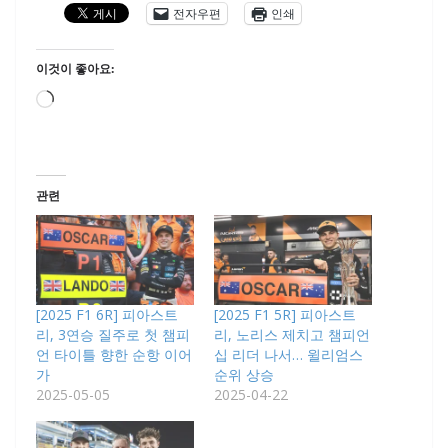
전자우편
인쇄
이것이 좋아요:
로
드
중...
관련
[2025 F1 6R] 피아스트
[2025 F1 5R] 피아스트
리, 3연승 질주로 첫 챔피
리, 노리스 제치고 챔피언
언 타이틀 향한 순항 이어
십 리더 나서… 윌리엄스
가
순위 상승
2025-05-05
2025-04-22