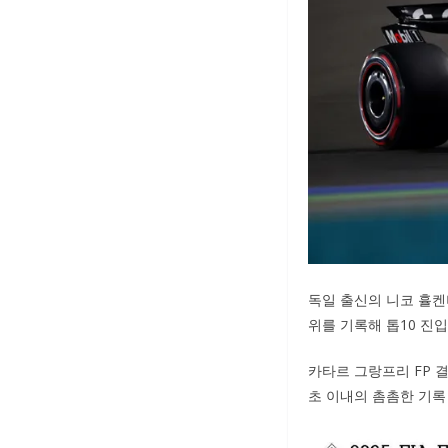
독일 출신의 니코 휼켄버
위를 기록해 톱10 진
카타르 그랑프리 FP 결
초 이내의 촘촘한 기록