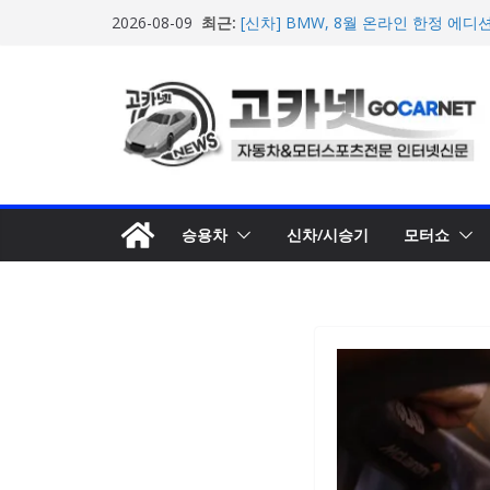
콘
최근:
[신차] BMW, 8월 온라인 한정 에디션
2026-08-09
텐
온라인’ 판매 개시
벤틀리, 첫 순수 전기 어반 럭셔리 S
츠
엔진’ 공개
로
벤틀리서울, 광주 신세계백화점에서 
오픈
건
BMW 레이디스 챔피언십 2026, 다
너
격 대회 준비 돌입
뛰
현대차·기아, ‘2026 레드닷 어워드’
수상
기
승용차
신차/시승기
모터쇼