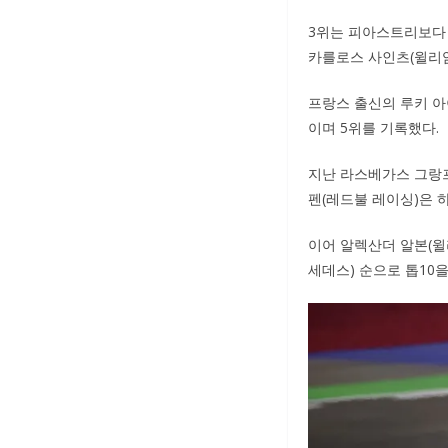
3위는 피아스트리보다 
카를로스 사인츠(윌리암
프랑스 출신의 루키 아이
이며 5위를 기록했다.
지난 라스베가스 그랑프
펜(레드불 레이싱)은 
이어 알렉산더 알본(윌
세데스) 순으로 톱10