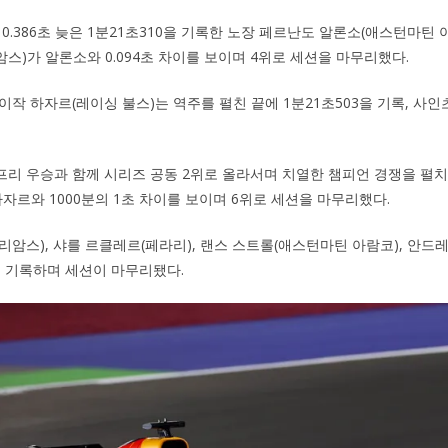
0.386초 늦은 1분21초310을 기록한 노장 페르난도 알론소(애스턴마틴 
스)가 알론소와 0.094초 차이를 보이며 4위로 세션을 마무리했다.
작 하자르(레이싱 불스)는 역주를 펼친 끝에 1분21초503을 기록, 사인츠
리 우승과 함께 시리즈 공동 2위로 올라서며 치열한 챔피언 경쟁을 펼치
하자르와 1000분의 1초 차이를 보이며 6위로 세션을 마무리했다.
리암스), 샤를 르클레르(페라리), 랜스 스트롤(애스턴마틴 아람코), 안드
을 기록하며 세션이 마무리됐다.