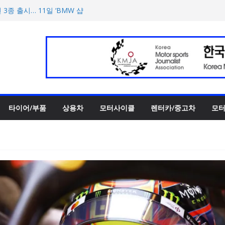
 3종 출시… 11일 ‘BMW 샵
UV 토르칼 탑재될 ‘큐레이션
호남지역 최초 브랜드 팝업
양한 티켓 패키지 선보이며 본
에서 최우수상 2개·본상 15개
타이어/부품
상용차
모터사이클
렌터카/중고차
모터