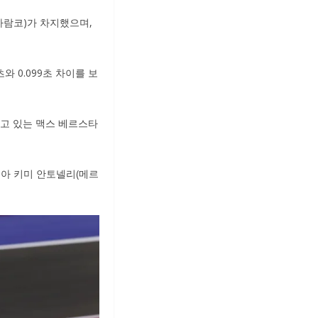
아람코)가 차지했으며,
와 0.099초 차이를 보
고 있는 맥스 베르스타
레아 키미 안토넬리(메르