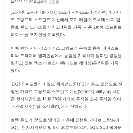
2025-11-29
남태화 편집장
[고카넷, 글=남태화 기자] 오스카 피아스트리(맥라렌)가 카타
르 그랑프리 스프린트 예선에서 조지 러셀(메르세데스)과 팀
동료 란도 노리스를 제치고 1위를 기록, 시즌 2번째 스프린트
레이스 폴 포지션을 기록했다.
이에 반해 지난 라스베가스 그랑프리 우승을 통해 피아스트
리와 드라이버 챔피언십에서 동점을 기록하며 챔피언 경쟁을
펼치고 있는 맥스 베르스타펜(레드불 레이싱)은 6위를 기록
했다.
‘2025 FIA 포뮬러 1 월드 챔피언십(F1)’ 23라운드 일정으로 진
행된 카타르 그랑프리 스프린트 예선(Sprint Qualifying, SQ)
은 현지시간으로 11월 28일 카타르 루사일 소재 루사일 인터
내셔널 서킷(1랩=5.419km)에서 진행됐다.
트랙 온도가 26도로 떨어진 가운데 진행된 카타르 그랑프리
SQ는 현지시간으로 밤 8시 30분부터 SQ1, SQ2, SQ3 넉아웃