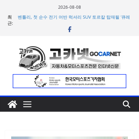
콘
2026-08-08
텐
최
벤틀리, 첫 순수 전기 어반 럭셔리 SUV 토르칼 탑재될 ‘큐레
츠
근:
이션 엔진’ 공개
벤틀리서울, 광주 신세계백화점에서 호남지역 최초 브랜드
로
팝업 오픈
건
BMW 레이디스 챔피언십 2026, 다양한 티켓 패키지 선보이
너
며 본격 대회 준비 돌입
현대차·기아, ‘2026 레드닷 어워드’에서 최우수상 2개·본상
뛰
15개 수상
기
[신차] BMW, 8월 온라인 한정 에디션 3종 출시… 11일
‘BMW 샵 온라인’ 판매 개시