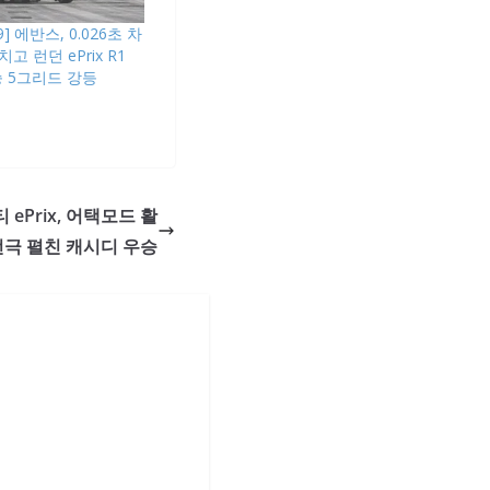
] 에반스, 0.026초 차
고 런던 ePrix R1
승 5그리드 강등
 ePrix, 어택모드 활
극 펼친 캐시디 우승