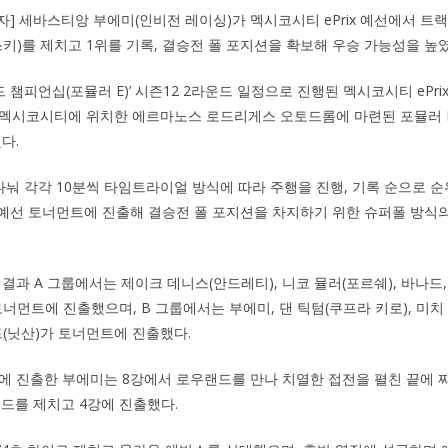
기자] 세바스티앙 부에미(인비전 레이싱)가 멕시코시티 ePrix 예선에서 
스키)를 제치고 1위를 기록, 결승전 폴 포지션을 확보해 우승 가능성을 높였
E 월드 챔피언십(포뮬러 E)’ 시즌12 2라운드 일정으로 진행된 멕시코시티 eP
도 멕시코시티에 위치한 에르마노스 로드리게스 오토드롬에 마련된 포뮬러 E
됐다.
나눠 각각 10분씩 타임트라이얼 방식에 따라 주행을 진행, 기록 순으로 순
 예선 토너먼트에 진출해 결승전 폴 포지션을 차지하기 위한 슈퍼폴 방식
선 결과 A 그룹에서는 제이크 데니스(안드레티), 니코 뮬러(포르쉐), 바나
너먼트에 진출했으며, B 그룹에서는 부에미, 댄 틱텀(쿠프라 키로), 미치 
드(닛산)가 토너먼트에 진출했다.
에 진출한 부에미는 8강에서 로우랜드를 만나 치열한 접전을 펼친 끝에 
랜드를 제치고 4강에 진출했다.