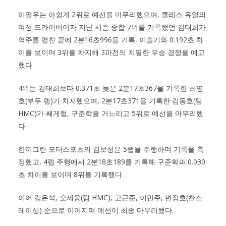
이팔우는 아쉽게 2위로 예선을 마무리했으며, 클래스 유일의
여성 드라이버이자 지난 시즌 종합 7위를 기록했던 김태희가
역주를 펼친 끝에 2분16초996을 기록, 이솔기와 0.192초 차
이를 보이며 3위를 차지해 3파전의 치열한 우승 경쟁을 예고
했다.
4위는 김태희보다 0.371초 늦은 2분17초367을 기록한 최영
호(부두 랩)가 차지했으며, 2분17초371을 기록한 김동호(팀
HMC)가 쎄게형, 구준학을 거느리고 5위로 예선을 마무리했
다.
한끼그린 모터스포츠의 김보성은 5랩을 주행하며 기록을 측
정했고, 4랩 주행에서 2분18초189를 기록해 구준학과 0.030
초 차이를 보이며 8위를 기록했다.
이어 김은석, 오세웅(팀 HMC), 고근준, 이민주, 변정호(찬스
레이싱) 순으로 이어지며 예선이 최종 마무리됐다.