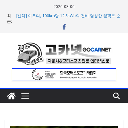
콘
2026-08-06
텐
최
[신차] 아우디, 100km당 12.8kWh의 전비 달성한 컴팩트 순
츠
근:
수 전기차 ‘A2 e-트론’ 공개
현대차, 8세대 완전변경 ‘디 올 뉴 아반떼’ 주요 사양 및 가격
로
공개… 본격 계약 개시
건
2026년 7월 국내 수입 승용차 신규 등록 전년 대비 14.3%
너
증가
한국타이어, 안전한 여름철 주행 위한 타이어 관리법 제안
뛰
포뮬러 E, 시즌13 일정 변경 및 모나코 ePrix와 2031년까지
기
장기 계약 연장 발표