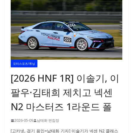
모터스포츠/튜닝
[2026 HNF 1R] 이솔기, 이
팔우·김태희 제치고 넥센
N2 마스터즈 1라운드 폴
2026-05-09
남태화 편집장
[고카넷, 경기 용인=남태화 기자] 이솔기가 넥센 N2 클래스