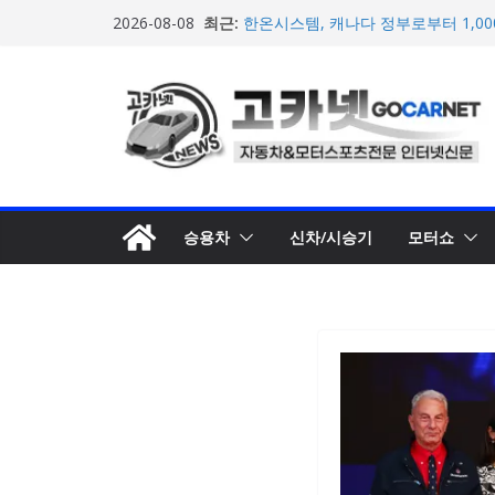
콘
마일레, 코너링 쏠림·하체 소음 잡는 
최근:
2026-08-08
루션 제안
텐
한온시스템, 캐나다 정부로부터 1,0
츠
확보
로
넥센타이어 주최 ‘2026 스피드웨이 모
스티벌 8일 용인 개최
건
아우디, 405일 만에 완성한 초고성능
너
인드 영상 공개
[신차] 가주 레이싱, 주행 성능 강화한 
뛰
개… 일본서 28일 계약 개시
기
승용차
신차/시승기
모터쇼