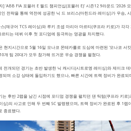
 ‘ABB FIA 포뮬러 E 월드 챔피언십(포뮬러 E)’ 시즌12 9라운드 ‘2026 모
율적인 전략을 통해 역전에 성공한 닉 드 브리스(마힌드라 레이싱)가 우승, 
스(재규어 TCS 레이싱)와 루키 조셉 마리아 마르티(쿠프라 키로)가 각각 
 마르티는 데뷔 이후 첫 포디엄에 등극하는 영광을 차지했다.
 결승은 현지시간으로 5월 16일 모나코 몬테카를로 도심에 마련된 ‘모나코 서킷(1
10개 팀 20대가 모두 참가해 뜨거운 우승 경쟁을 펼쳤다.
 전개되던 경기는 초반 발생한 닉 캐시디(시트로엥 레이싱)와 제이크 데
 발령되며 소강 상태에 돌입하기도 했으나, 빠른 시간에 트랙 정비가 완료되
는 후반 2랩을 남긴 시점에 포디엄 경쟁을 펼치던 댄 틱텀(쿠프라 키로)
이싱)의 사고로 인해 두 번째 SC 발령됐으며, 트랙 정비가 완료된 후 1랩
로 종료됐다.