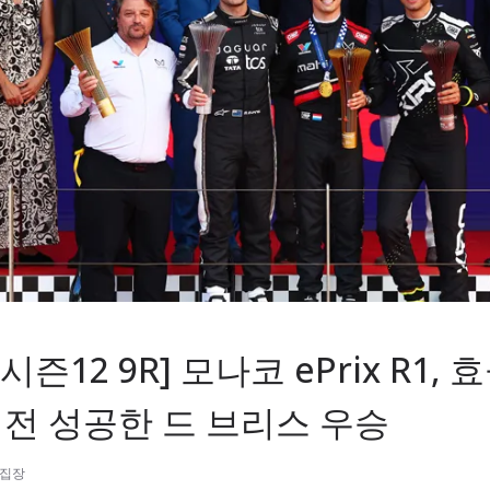
시즌12 9R] 모나코 ePrix R1,
역전 성공한 드 브리스 우승
편집장