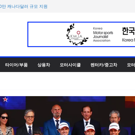
‘스테빌라이저 링크’ 정비 솔
00만 캐나다달러 규모 지원
터 페스티벌’ 3R 나이트 페
 슈퍼카 ‘누볼라리’ 제작 비하
‘GR86’ 부분변경 모델 공
타이어/부품
상용차
모터사이클
렌터카/중고차
모터