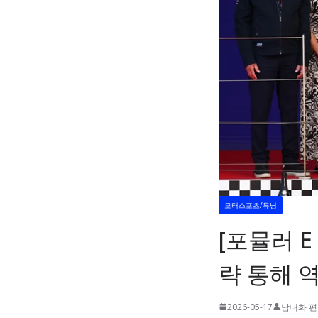
모터스포츠/튜닝
[포뮬러 E 
략 통해 
2026-05-17
남태화 