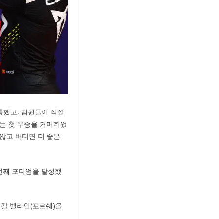
륭했고, 팀원들이 적절
하는 첫 우승을 거머쥐었
 않고 버티면 더 좋은
5번째 포디엄을 달성했
스칼 벨라인(포르쉐)을