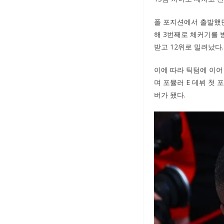
폴 포지션에서 출발했던
해 3번째로 체커기를 
받고 12위로 밀려났다.
이에 따라 틱텀에 이어
며 포뮬러 E 데뷔 첫
버가 됐다.