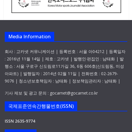
Media Information
회사 : 고카넷 커뮤니케이션 | 등록번호 : 서울 아04212 | 등록일자
: 2016년 11월 14일 | 제호 : 고카넷 | 발행인·편집인 : 남태화 | 발
행소 : 서울 구로구 신도림로11가길 36, 6동 606호(신도림동, 미성
아파트) | 발행일자 : 2014년 02월 11일 | 전화번호 : 02-2679-
9076 | 청소년보호책임자 : 남태화 | 정보책임관리자 : 남태화 |
기사 제보 및 광고 문의 : gocarnet@gocarnet.co.kr
국제표준연속간행물번호(ISSN)
ISSN 2635-9774