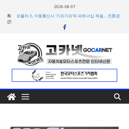
콘
2026-08-07
텐
최
포뮬러 E, 이동통신사 ‘기프가프’와 파트너십 체결… 친환경·
츠
근:
사회적 가치 창출 모색
람보르기니, 이탈리아 우주비행사 네스폴리와 ‘미우라 SV’
로
조우 담은 브랜드 필름 공개
건
현대차, 8세대 완전변경 ‘디 올 뉴 아반떼’ 주요 사양 및 가격
너
공개… 본격 계약 개시
아우디, 405일 만에 완성한 초고성능 슈퍼카 ‘누볼라리’ 제
뛰
작 비하인드 영상 공개
기
[신차] 가주 레이싱, 주행 성능 강화한 ‘GR86’ 부분변경 모델
공개… 일본서 28일 계약 개시