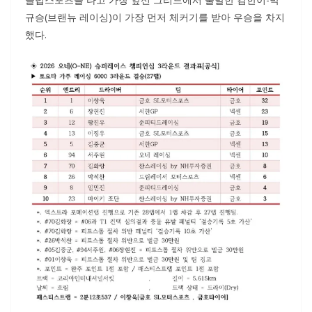
규승(브랜뉴 레이싱)이 가장 먼저 체커기를 받아 우승을 차지
했다.