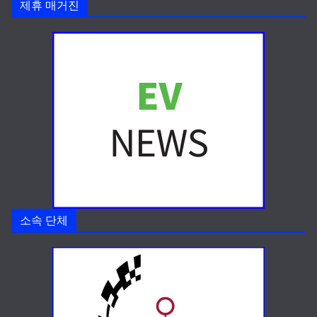
제휴 매거진
소속 단체