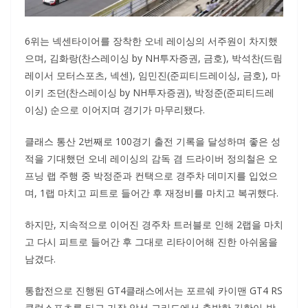
6위는 넥센타이어를 장착한 오네 레이싱의 서주원이 차지했
으며, 김화랑(찬스레이싱 by NH투자증권, 금호), 박석찬(드림
레이서 모터스포츠, 넥센), 임민진(준피티드레이싱, 금호), 마
이키 조던(찬스레이싱 by NH투자증권), 박정준(준피티드레
이싱) 순으로 이어지며 경기가 마무리됐다.
클래스 통산 2번째로 100경기 출전 기록을 달성하며 좋은 성
적을 기대했던 오네 레이싱의 감독 겸 드라이버 정의철은 오
프닝 랩 주행 중 박정준과 컨택으로 경주차 데미지를 입었으
며, 1랩 마치고 피트로 들어간 후 재정비를 마치고 복귀했다.
하지만, 지속적으로 이어진 경주차 트러블로 인해 2랩을 마치
고 다시 피트로 들어간 후 그대로 리타이어해 진한 아쉬움을
남겼다.
통합전으로 진행된 GT4클래스에서는 포르쉐 카이맨 GT4 RS
클럽스포츠를 타고 가장 앞선 그리드에서 출발한 김한이-박