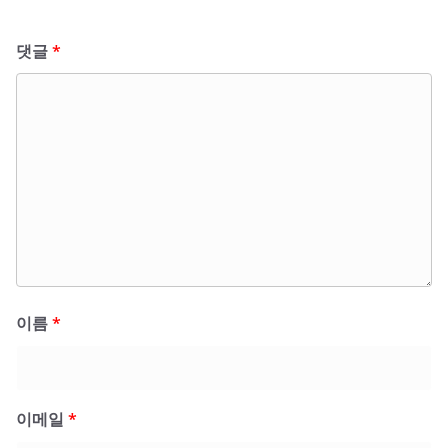
댓글
*
이름
*
이메일
*