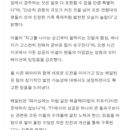
앞에서 경주하는 것은 말로 다 표현할 수 없을 만큼 특별하
다”며, “단순히 관중의 규모가 커진 것을 넘어 모든 연령대의
팬들이 모여 진정한 가족 축제처럼 발전한 모습이 놀랍다”고
밝혔다.
아울러 “차고를 나서는 순간부터 펄럭이는 깃발과 함성, 에너
지가 고스란히 전해져 곧바로 힘이 솟구친다”며, 오랜 시간
이곳에서 거둔 성공의 비결이 팬들의 아낌없는 성원과 모티
베이션에 있었음을 강조했다.
올 시즌 페라리와 함께 새로운 도전을 이어가고 있는 해밀턴
은 팀의 장기적인 발전 가능성에 대해서도 냉정하면서도 확
고한 믿음을 드러냈다.
해밀턴은 “레이싱에는 마법 같은 해결책(마법의 치트키)이란
존재하지 않는다”며, “F1에서의 성공은 하나의 큰 돌파구보다
는 관련된 모든 이들의 수개월에 걸친 노력과 헌신, 믿음을 바
탕으로 쌓아 올린 수많은 작은 진전과 개선을 통해 구축된
다”는 지론을 펼쳤다.