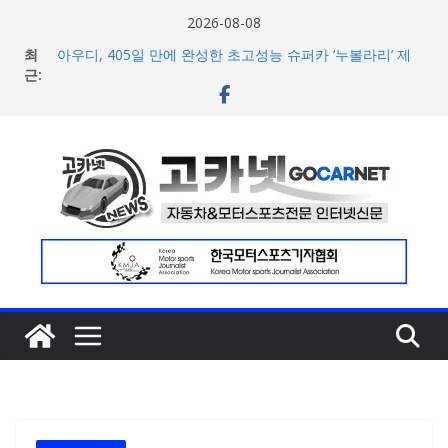
콘
2026-08-08
텐
최
아우디, 405일 만에 완성한 초고성능 슈퍼카 ‘누볼라리’ 제
츠
근:
작 비하인드 영상 공개
벤틀리, 첫 순수 전기 어반 럭셔리 SUV 토르칼 탑재될 ‘큐레
로
이션 엔진’ 공개
건
마일레, 코너링 쏠림·하체 소음 잡는 ‘스테빌라이저 링크’ 정
너
비 솔루션 제안
한온시스템, 캐나다 정부로부터 1,000만 캐나다달러 규모
뛰
지원 확보
기
넥센타이어 주최 ‘2026 스피드웨이 모터 페스티벌’ 3R 나이
트 페스티벌 8일 용인 개최