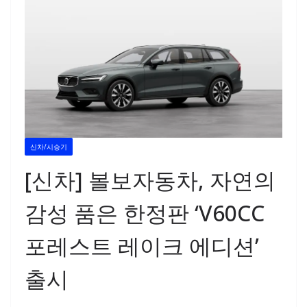
신차/시승기
[신차] 볼보자동차, 자연의
감성 품은 한정판 ‘V60CC
포레스트 레이크 에디션’
출시