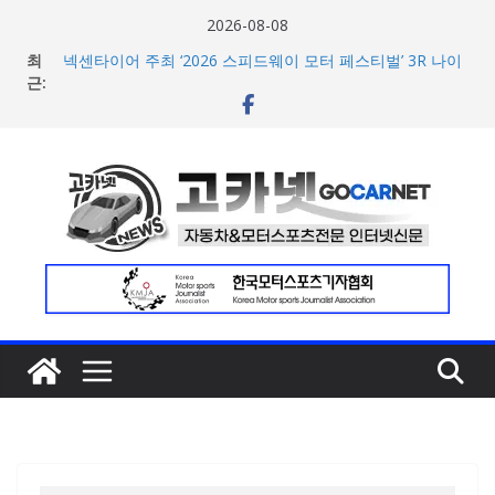
콘
2026-08-08
텐
최
넥센타이어 주최 ‘2026 스피드웨이 모터 페스티벌’ 3R 나이
츠
근:
트 페스티벌 8일 용인 개최
아우디, 405일 만에 완성한 초고성능 슈퍼카 ‘누볼라리’ 제
로
작 비하인드 영상 공개
건
[신차] 가주 레이싱, 주행 성능 강화한 ‘GR86’ 부분변경 모델
너
공개… 일본서 28일 계약 개시
마일레, 코너링 쏠림·하체 소음 잡는 ‘스테빌라이저 링크’ 정
뛰
비 솔루션 제안
기
한온시스템, 캐나다 정부로부터 1,000만 캐나다달러 규모
지원 확보