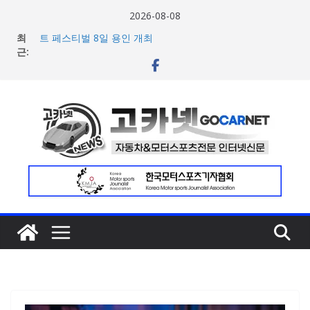
콘
2026-08-08
텐
넥센타이어 주최 ‘2026 스피드웨이 모터 페스티벌’ 3R 나이
최
츠
트 페스티벌 8일 용인 개최
근:
아우디, 405일 만에 완성한 초고성능 슈퍼카 ‘누볼라리’ 제
로
작 비하인드 영상 공개
건
[신차] 가주 레이싱, 주행 성능 강화한 ‘GR86’ 부분변경 모델
공개… 일본서 28일 계약 개시
너
마일레, 코너링 쏠림·하체 소음 잡는 ‘스테빌라이저 링크’ 정
뛰
비 솔루션 제안
기
한온시스템, 캐나다 정부로부터 1,000만 캐나다달러 규모
지원 확보