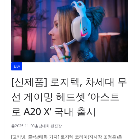
일반
[신제품] 로지텍, 차세대 무
선 게이밍 헤드셋 ‘아스트
로 A20 X’ 국내 출시
2025-11-03
남태화 편집장
[고카넷, 글=남태화 기자] 로지텍 코리아(지사장 조정훈)은