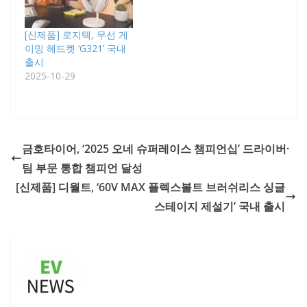
[신제품] 로지텍, 무선 게
이밍 헤드켓 ‘G321’ 국내
출시
2025-10-29
금호타이어, ‘2025 오네 슈퍼레이스 챔피언십’ 드라이버·
팀 부문 통합 챔피언 달성
[신제품] 디월트, ‘60V MAX 플렉스볼트 브러쉬리스 싱글
스테이지 제설기’ 국내 출시