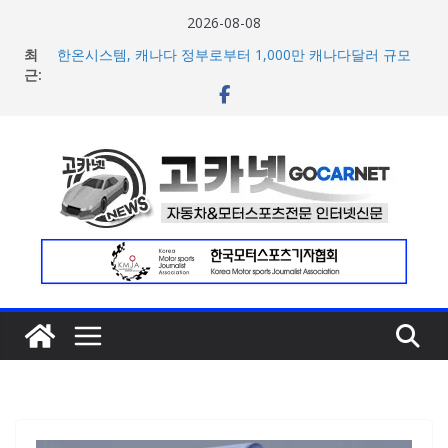
콘
2026-08-08
텐
최
한온시스템, 캐나다 정부로부터 1,000만 캐나다달러 규모
츠
근:
지원 확보
넥센타이어 주최 ‘2026 스피드웨이 모터 페스티벌’ 3R 나이
로
트 페스티벌 8일 용인 개최
건
아우디, 405일 만에 완성한 초고성능 슈퍼카 ‘누볼라리’ 제
너
작 비하인드 영상 공개
벤틀리, 첫 순수 전기 어반 럭셔리 SUV 토르칼 탑재될 ‘큐레
뛰
이션 엔진’ 공개
기
마일레, 코너링 쏠림·하체 소음 잡는 ‘스테빌라이저 링크’ 정
비 솔루션 제안