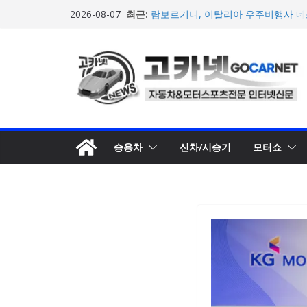
포뮬러 E, 이동통신사 ‘기프가프’와 
콘
최근:
2026-08-07
적 가치 창출 모색
텐
람보르기니, 이탈리아 우주비행사 네스
담은 브랜드 필름 공개
츠
현대차, 8세대 완전변경 ‘디 올 뉴 아
로
개… 본격 계약 개시
아우디, 405일 만에 완성한 초고성능
건
인드 영상 공개
너
[신차] 가주 레이싱, 주행 성능 강화한 
뛰
개… 일본서 28일 계약 개시
기
승용차
신차/시승기
모터쇼