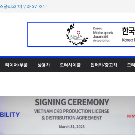
파트너십 체결… 친환경·사회
폴리와 ‘미우라 SV’ 조우
반떼’ 주요 사양 및 가격 공
 슈퍼카 ‘누볼라리’ 제작 비하
‘GR86’ 부분변경 모델 공
타이어/부품
상용차
모터사이클
렌터카/중고차
모터