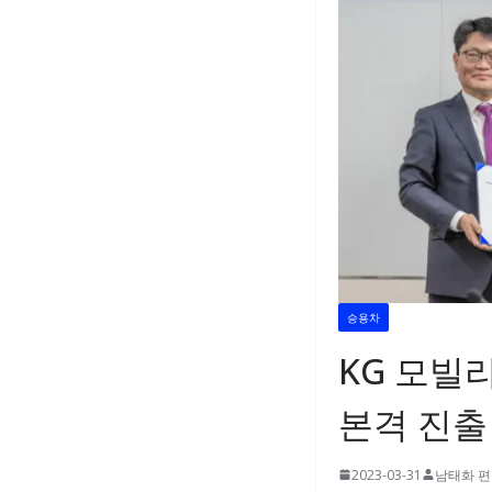
승용차
KG 모빌
본격 진출
2023-03-31
남태화 