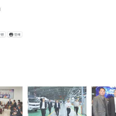
티
우편
인쇄