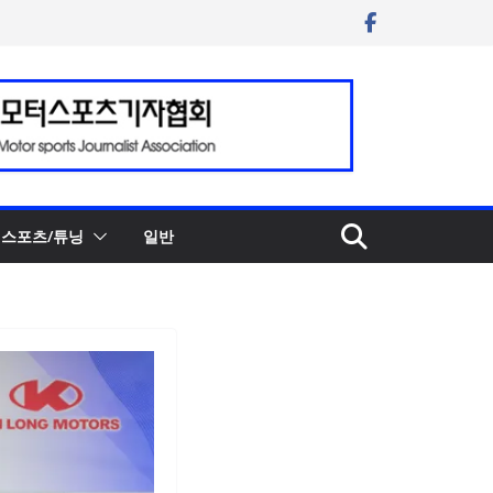
스포츠/튜닝
일반