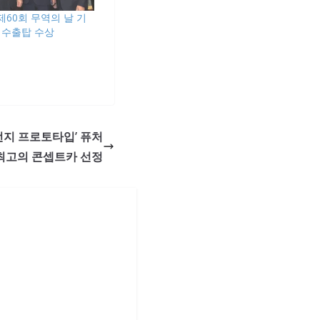
‘제60회 무역의 날 기
불 수출탑 수상
전지 프로토타입’ 퓨처
최고의 콘셉트카 선정