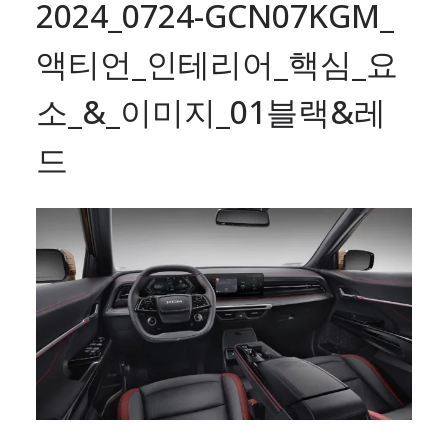
2024_0724-GCN07KGM_
액티언_인테리어_핵심_요
소_&_이미지_01블랙&레
드