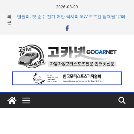
콘
2026-08-09
텐
최
벤틀리, 첫 순수 전기 어반 럭셔리 SUV 토르칼 탑재될 ‘큐레
츠
근:
이션 엔진’ 공개
벤틀리서울, 광주 신세계백화점에서 호남지역 최초 브랜드
로
팝업 오픈
건
BMW 레이디스 챔피언십 2026, 다양한 티켓 패키지 선보이
너
며 본격 대회 준비 돌입
현대차·기아, ‘2026 레드닷 어워드’에서 최우수상 2개·본상
뛰
15개 수상
기
[신차] BMW, 8월 온라인 한정 에디션 3종 출시… 11일
‘BMW 샵 온라인’ 판매 개시