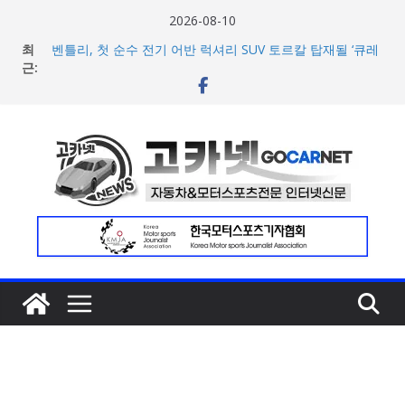
콘
2026-08-10
텐
최
벤틀리, 첫 순수 전기 어반 럭셔리 SUV 토르칼 탑재될 ‘큐레
츠
근:
이션 엔진’ 공개
벤틀리서울, 광주 신세계백화점에서 호남지역 최초 브랜드
로
팝업 오픈
건
BMW 레이디스 챔피언십 2026, 다양한 티켓 패키지 선보이
너
며 본격 대회 준비 돌입
현대차·기아, ‘2026 레드닷 어워드’에서 최우수상 2개·본상
뛰
15개 수상
기
[신차] BMW, 8월 온라인 한정 에디션 3종 출시… 11일
‘BMW 샵 온라인’ 판매 개시