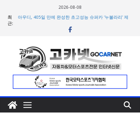
콘
2026-08-08
텐
최
아우디, 405일 만에 완성한 초고성능 슈퍼카 ‘누볼라리’ 제
츠
근:
작 비하인드 영상 공개
벤틀리, 첫 순수 전기 어반 럭셔리 SUV 토르칼 탑재될 ‘큐레
로
이션 엔진’ 공개
건
마일레, 코너링 쏠림·하체 소음 잡는 ‘스테빌라이저 링크’ 정
너
비 솔루션 제안
한온시스템, 캐나다 정부로부터 1,000만 캐나다달러 규모
뛰
지원 확보
기
넥센타이어 주최 ‘2026 스피드웨이 모터 페스티벌’ 3R 나이
트 페스티벌 8일 용인 개최