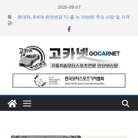
콘
2026-08-07
텐
최
현대차, 8세대 완전변경 ‘디 올 뉴 아반떼’ 주요 사양 및 가격
츠
근:
공개… 본격 계약 개시
아우디, 405일 만에 완성한 초고성능 슈퍼카 ‘누볼라리’ 제
로
작 비하인드 영상 공개
건
[신차] 가주 레이싱, 주행 성능 강화한 ‘GR86’ 부분변경 모델
너
공개… 일본서 28일 계약 개시
포뮬러 E, 이동통신사 ‘기프가프’와 파트너십 체결… 친환경·
뛰
사회적 가치 창출 모색
기
람보르기니, 이탈리아 우주비행사 네스폴리와 ‘미우라 SV’
조우 담은 브랜드 필름 공개