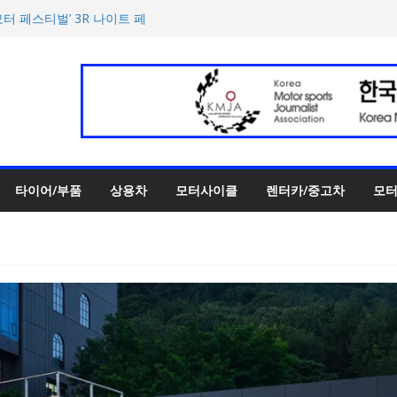
00만 캐나다달러 규모 지원
터 페스티벌’ 3R 나이트 페
 슈퍼카 ‘누볼라리’ 제작 비하
UV 토르칼 탑재될 ‘큐레이션
‘스테빌라이저 링크’ 정비 솔
타이어/부품
상용차
모터사이클
렌터카/중고차
모터