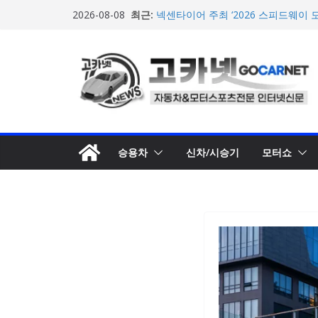
한온시스템, 캐나다 정부로부터 1,0
콘
최근:
2026-08-08
확보
텐
넥센타이어 주최 ‘2026 스피드웨이 모
스티벌 8일 용인 개최
츠
아우디, 405일 만에 완성한 초고성능
로
인드 영상 공개
건
벤틀리, 첫 순수 전기 어반 럭셔리 S
엔진’ 공개
너
마일레, 코너링 쏠림·하체 소음 잡는 
뛰
루션 제안
기
승용차
신차/시승기
모터쇼