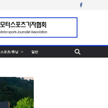
스포츠/튜닝
일반