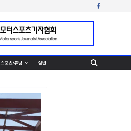
스포츠/튜닝
일반