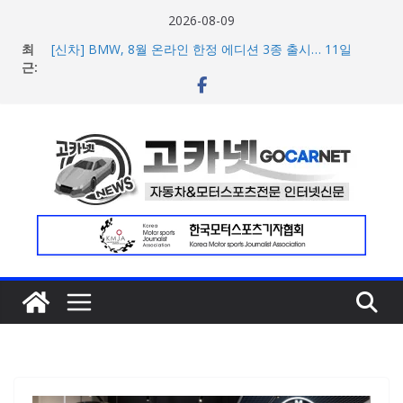
콘
2026-08-09
텐
최
[신차] BMW, 8월 온라인 한정 에디션 3종 출시… 11일
츠
근:
‘BMW 샵 온라인’ 판매 개시
벤틀리, 첫 순수 전기 어반 럭셔리 SUV 토르칼 탑재될 ‘큐레
로
이션 엔진’ 공개
건
벤틀리서울, 광주 신세계백화점에서 호남지역 최초 브랜드
너
팝업 오픈
BMW 레이디스 챔피언십 2026, 다양한 티켓 패키지 선보이
뛰
며 본격 대회 준비 돌입
기
현대차·기아, ‘2026 레드닷 어워드’에서 최우수상 2개·본상
15개 수상