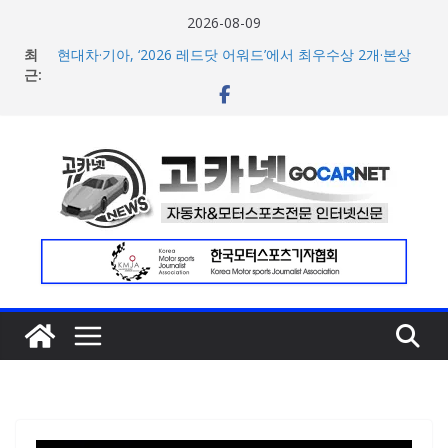
콘
2026-08-09
BMW 레이디스 챔피언십 2026, 다양한 티켓 패키지 선보이
텐
최
며 본격 대회 준비 돌입
츠
근:
현대차·기아, ‘2026 레드닷 어워드’에서 최우수상 2개·본상
로
15개 수상
[신차] BMW, 8월 온라인 한정 에디션 3종 출시… 11일
건
‘BMW 샵 온라인’ 판매 개시
너
벤틀리, 첫 순수 전기 어반 럭셔리 SUV 토르칼 탑재될 ‘큐레
이션 엔진’ 공개
뛰
벤틀리서울, 광주 신세계백화점에서 호남지역 최초 브랜드
기
팝업 오픈