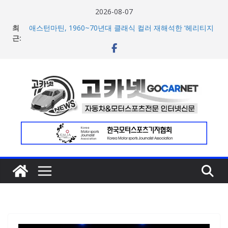
콘
2026-08-07
텐
최
애스턴마틴, 1960~70년대 클래식 컬러 재해석한 ‘헤리티지
츠
근:
에디션 컬렉선’ 5종 공개
현대차 8세대 아반떼, 계약 개시 첫 날 1만대 돌파… 인스퍼
로
레이션 트림 52% 차지
건
아우디, 405일 만에 완성한 초고성능 슈퍼카 ‘누볼라리’ 제
너
작 비하인드 영상 공개
[신차] 가주 레이싱, 주행 성능 강화한 ‘GR86’ 부분변경 모델
뛰
공개… 일본서 28일 계약 개시
기
한국타이어, ‘BMW i7’에 신차용 타이어로 아이온 제품군 3
종 공급