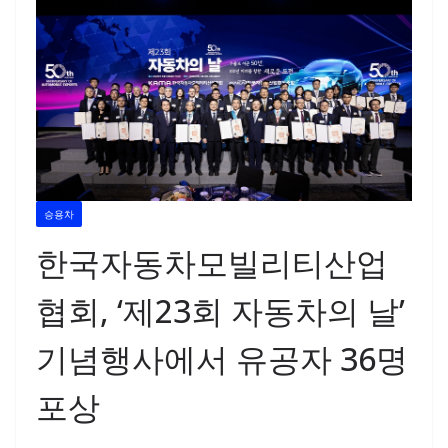
승용차
한국자동차모빌리티산업
협회, ‘제23회 자동차의 날’
기념행사에서 유공자 36명
포상