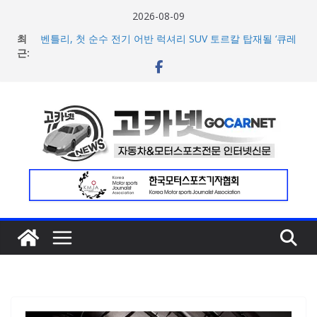
콘
2026-08-09
텐
최
벤틀리, 첫 순수 전기 어반 럭셔리 SUV 토르칼 탑재될 ‘큐레
츠
근:
이션 엔진’ 공개
벤틀리서울, 광주 신세계백화점에서 호남지역 최초 브랜드
로
팝업 오픈
건
BMW 레이디스 챔피언십 2026, 다양한 티켓 패키지 선보이
너
며 본격 대회 준비 돌입
현대차·기아, ‘2026 레드닷 어워드’에서 최우수상 2개·본상
뛰
15개 수상
기
[신차] BMW, 8월 온라인 한정 에디션 3종 출시… 11일
‘BMW 샵 온라인’ 판매 개시